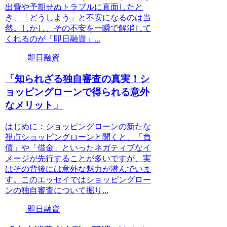
出費や予期せぬトラブルに直面したと
き、「どうしよう」と不安になるのは当
然。しかし、その不安を一瞬で解消して
くれるのが「即日融資」...
即日融資
「知られざる独自審査の真実！シ
ョッピングローンで得られる意外
なメリット」
はじめに：ショッピングローンの新たな
視点ショッピングローンと聞くと、「負
債」や「借金」といったネガティブなイ
メージが先行することが多いですが、実
はその背後には意外な魅力が潜んでいま
す。このエッセイではショッピングロー
ンの独自審査について掘り...
即日融資