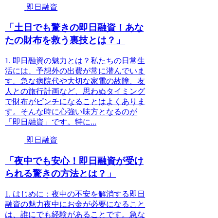
即日融資
「土日でも驚きの即日融資！あな
たの財布を救う裏技とは？」
1. 即日融資の魅力とは？私たちの日常生
活には、予想外の出費が常に潜んでいま
す。急な病院代や大切な家電の故障、友
人との旅行計画など、思わぬタイミング
で財布がピンチになることはよくありま
す。そんな時に心強い味方となるのが
「即日融資」です。特に...
即日融資
「夜中でも安心！即日融資が受け
られる驚きの方法とは？」
1. はじめに：夜中の不安を解消する即日
融資の魅力夜中にお金が必要になること
は、誰にでも経験があることです。急な