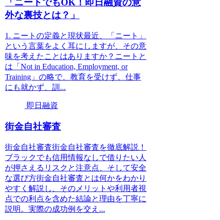
「ニートでもOK！即日融資の意
外な裏技とは？」
1. ニートの定義と現状最近、「ニート」
という言葉をよく耳にしますが、その意
味を考えたことはありますか？ニートと
は「Not in Education, Employment, or
Training」の略で、教育を受けず、仕事
にも就かず、訓...
即日融資
街金自社審査
街金自社審査街金自社審査を徹底解説！
ブラックでも信用情報なしで借りたい人
が押さえるリスクと注意点、そして安全
な選び方街金自社審査とは何かをわかり
やすく解説し、そのメリットや利用者視
点での利点を含めた結論と理由を丁寧に
説明。実際の成功例を交え...