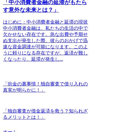
「中小消費者金融の延滞がもたら
す意外な未来とは？」
はじめに：中小消費者金融と延滞の現状
中小消費者金融は、私たちの生活の中で
欠かせない存在です。急な出費や予期せ
ぬ支出が発生した際、彼らのおかげで迅
速な資金調達が可能になります。このよ
うに頼りになる存在ですが、返済が難し
くなったり、延滞が発生し...
「街金の裏事情！独自審査で借り入れの
真実が明らかに！」
「独自審査が借金返済を救う？知られざ
るメリットとは！」
ホーム