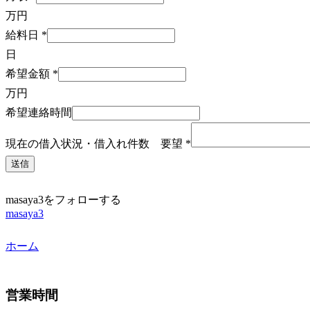
万円
給料日
*
日
希望金額
*
万円
希望連絡時間
現在の借入状況・借入れ件数 要望
*
送信
masaya3をフォローする
masaya3
ホーム
営業時間