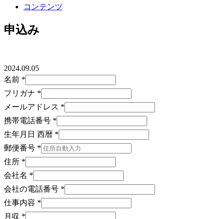
コンテンツ
申込み
2024.09.05
名前
*
名
フリガナ
*
前
メールアドレス
*
郵
携帯電話番号
*
便
生年月日 西暦
*
番
郵便番号
*
号
住所
*
西
会社名
*
暦
会社の電話番号
*
仕事内容
*
月収
*