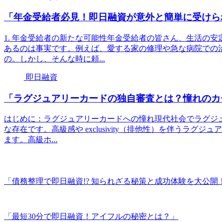
「年金受給者必見！即日融資が意外と簡単に受けら
1. 年金受給者の新たな可能性年金受給者の皆さん、生活の
あるのは事実です。例えば、愛する家の修理や急な病院での
の。しかし、そんな時に頼...
即日融資
「ラグジュアリーカードの独自審査とは？憧れのカ
はじめに：ラグジュアリーカードへの憧れ現代社会でラグジ
な存在です。高級感や exclusivity（排他性）を伴うラ
ます。高級ホ...
「債務整理で即日融資!? 知られざる秘策と成功体験を大公開
「最短30分で即日融資！アイフルの秘密とは？」