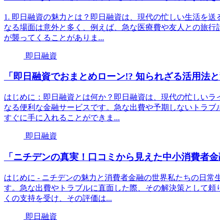
1. 即日融資の魅力とは？即日融資は、現代の忙しい生活を
なる場面は意外と多く、例えば、急な医療費や友人との旅行
が襲ってくることがありま...
即日融資
「即日融資でおまとめローン!? 知られざる活用法
はじめに：即日融資とは何か？即日融資は、現代の忙しいラ
なる便利な金融サービスです。急な出費や予期しないトラブ
すぐに手に入れることができま...
即日融資
「ニチデンの真実！口コミから見えた中小消費者金
はじめに - ニチデンの魅力と消費者金融の世界私たちの日
す。急な出費やトラブルに直面した際、その解決策として頼
くの支持を受け、その評価は...
即日融資