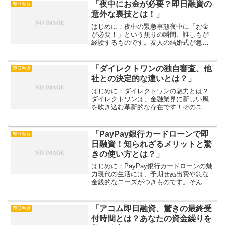
「夜中にお金が必要？即日融資の
即日融資
意外な裏技とは！」
はじめに：夜中の緊急事態夜中に「お金
が必要！」という焦りの瞬間、誰しもが
経験するものです。友人の結婚式が急に
決まったり、予期せぬ病院代が発生した
りすると、心がざわついてどうしたらい
いのか分からなくなることも。しかし、
「ダイレクトワンの独自審査、他
即日融資
そのような緊急時こそ、冷...
社との決定的な違いとは？」
はじめに：ダイレクトワンの魅力とは？
ダイレクトワンは、金融業界に新しい風
を吹き込む革新的な存在です！そのユニ
ークな審査システムは、他社との差別化
ポイントとして注目されています。私た
ちの日常生活におけるファイナンスの問
「PayPay銀行カードローンで即
即日融資
題を解決するために、どの...
日融資！知られざるメリットと驚
きの使い方とは？」
はじめに：PayPay銀行カードローンの魅
力現代の生活には、予期せぬ出費や急な
金銭的なニーズがつきものです。そんな
時、頼れる存在となるのがPayPay銀行の
カードローンです。特に、即日融資が可
能という特長が、多くの人々に安心感を
「アコム即日融資、驚きの最終受
即日融資
与えています...
付時間とは？あなたの資金繰りを