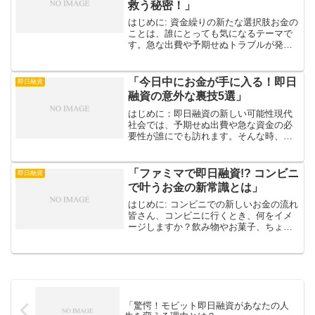
救う秘密！」
はじめに: 資金繰りの新たな選択肢お金の
ことは、誰にとっても気になるテーマで
す。急な出費や予期せぬトラブルが発生
した時、必要な資金が手に入らないと焦
りや不安が募ります。しかし、そんなと
きに頼りになるのが「アコム即日融資」
「今日中にお金が手に入る！即日
即日融資
です。このサービスは...
融資の意外な裏技5選」
はじめに：即日融資の新しい可能性現代
社会では、予期せぬ出費や急な資金の必
要性が誰にでも訪れます。そんな時、多
くの人が即日融資を考えることでしょ
う。しかし、即日融資にはさまざまな選
択肢があり、どれを選べば良いのか迷う
「ファミマで即日融資!? コンビニ
即日融資
ことも多いはず。本コラムで...
で叶うお金の新常識とは」
はじめに: コンビニでの新しいお金の流れ
皆さん、コンビニに行くとき、何をイメ
ージしますか？飲み物やお菓子、ちょっ
とした日用品の購入など、身近で便利な
場所ですよね。でも、実はその背後に
「お金の新常識」が潜んでいるのです！
最近、ファミリーマート...
「驚愕！モビット即日融資があなたの人