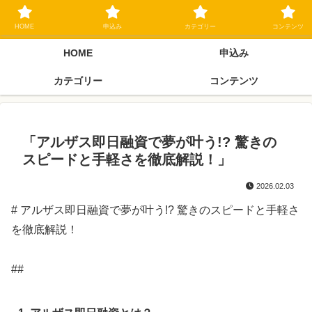
ブラックリスト長期延滞中でもOK 独自審査フリーローン 在籍確認なしの街
金クローネにご相談ください
HOME
申込み
カテゴリー
コンテンツ
HOME
申込み
カテゴリー
コンテンツ
「アルザス即日融資で夢が叶う!? 驚きの
スピードと手軽さを徹底解説！」
2026.02.03
# アルザス即日融資で夢が叶う!? 驚きのスピードと手軽さ
を徹底解説！
##