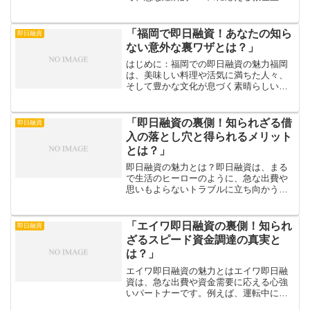
ような存在です。特に、即日融資の選択
肢としての魅力は、そのスピード感にあ
ります。例えば、急な医療費や突発的な
「福岡で即日融資！あなたの知ら
即日融資
出費が必要な時、「フ...
ない意外な裏ワザとは？」
はじめに：福岡での即日融資の魅力福岡
は、美味しい料理や活気に満ちた人々、
そして豊かな文化が息づく素晴らしい都
市です。この街には、急な出費やお金が
必要なときに役立つ即日融資の選択肢も
豊富に揃っています。しかし、即日融資
「即日融資の裏側！知られざる借
即日融資
と聞くと、「大変そう…」...
入の落とし穴と得られるメリット
とは？」
即日融資の魅力とは？即日融資は、まる
で生活のヒーローのように、急な出費や
思いもよらないトラブルに立ち向かう強
力なサポーターです。たとえば、急な病
気や事故、思いがけない家の修理が必要
になったとき、即日融資があれば安心し
「エイワ即日融資の裏側！知られ
即日融資
て対処できます。「お金が...
ざるスピード資金調達の真実と
は？」
エイワ即日融資の魅力とはエイワ即日融
資は、急な出費や資金需要に応える心強
いパートナーです。例えば、運転中に突
然の車の故障が発生したり、大切な家族