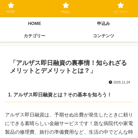
ブラックリスト長期延滞中でもOK 独自審査フリーローン 在籍確認なしの街
金クローネにご相談ください
HOME
申込み
カテゴリー
HOME
申込み
カテゴリー
コンテンツ
「アルザス即日融資の裏事情！知られざる
メリットとデメリットとは？」
2025.11.24
1. アルザス即日融資とは？その基本を知ろう！
アルザス即日融資は、予期せぬ出費が発生したときに頼り
にできる素晴らしい金融サービスです！急な病院代や家電
製品の修理費、旅行の準備費用など、生活の中でどんな時