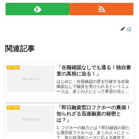
r3
関連記事
「在籍確認なしでも通る！独自審
即日融資
査の真相に迫る！」
はじめに：在籍確認の壁を打破する在籍
確認なしで融資を受けられるというニュ
ースは、多くの人にとって希望の光とな
っています。急な出費や思いがけないト
ラブルに直面した際、迅速に資金を調達
する手段が求められていますが、通常の
「即日融資窓口フクホーの裏側！
即日融資
金融機関では在籍確認が必...
知られざる迅速融資の秘密と
は？」
1. フクホーの魅力とは？即日融資の新た
な選択肢フクホーは、多くの人々にとっ
て、急な経済的ニーズに応える救世主の