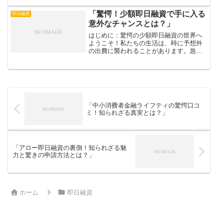
のための医療費が必要になったりするこ
とは、誰しもが経験する可能性がありま
「驚愕！少額即日融資で手に入る
即日融資
す。そんな時、エイワの即...
意外なチャンスとは？」
はじめに：驚愕の少額即日融資の世界へ
ようこそ！私たちの生活は、時に予想外
の出費に襲われることがあります。急な
医療費や、突発的な修理代、あるいは大
切なイベントのための資金など、考える
だけでも頭が痛くなりますよね。そんな
時に頼りになるのが「少額...
「中小消費者金融ライフティの驚愕口コ
ミ！知られざる真実とは？」
「アロー即日融資の裏側！知られざる魅
力と驚きの申請方法とは？」
ホーム
即日融資