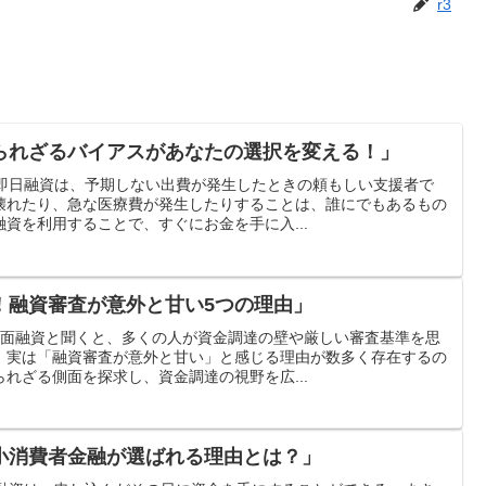
r3
られざるバイアスがあなたの選択を変える！」
響即日融資は、予期しない出費が発生したときの頼もしい支援者で
壊れたり、急な医療費が発生したりすることは、誰にでもあるもの
資を利用することで、すぐにお金を手に入...
！融資審査が意外と甘い5つの理由」
な側面融資と聞くと、多くの人が資金調達の壁や厳しい審査基準を思
、実は「融資審査が意外と甘い」と感じる理由が数多く存在するの
れざる側面を探求し、資金調達の視野を広...
小消費者金融が選ばれる理由とは？」