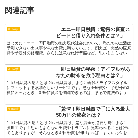
関連記事
「エニー即日融資：驚愕の審査ス
即日融資
ピードと借り入れ条件とは？」
はじめに：エニー即日融資の魅力現代社会において、私たちの生活は
予測できない出来事や急な出費に満ちています。例えば、突然の医療
費や予定外の修理費、さらには急な旅行準備など、思いもよらない瞬
間にお金が必要になることは少なくありません。そんな時に...
「即日融資の秘密！アイフルがあ
即日融資
なたの財布を救う理由とは？」
1. 即日融資の魅力とは？即日融資は、まさに現代のライフスタイル
にフィットする素晴らしいサービスです。急な医療費や、予想外の出
費に困ったとき、即座に資金を調達できるのは、まるで魔法のように
感じられます。特に忙しい日常に追われる現代人にとって...
「驚愕！即日融資で手に入る最大
即日融資
50万円の秘密とは？」
1. 即日融資の魅力とは？即日融資は、急な資金が必要な時にまさに
救世主です！思いもよらない出費やトラブルに見舞われることは誰に
でもありますが、そんなとき即日融資を利用すれば、すぐにお金を手
に入れることができます。このスピード感は、私たちの日...