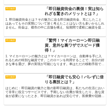
「即日融資街金の裏側！実は知ら
即日融資
れざる驚きのメリットとは？」
1. 即日融資街金とは？その魅力に迫る即日融資街金、耳にしたこと
はあってもその実態について深く考えたことはない方も多いかもしれ
ません。街金は、都市の中に店舗を構え、短期間で柔軟に融資を提供
する金融機関です。通常の銀行では厳格な審査が求められ...
「驚愕！マイカーローン即日融
即日融資
資、意外な裏ワザでスピード獲
得！」
1. マイカーローンの魅力とは？マイカーローンは、自動車を手に入
れるための特別な融資です。このローンを利用することで、自分の好
きな車を選び、夢の実現が可能になります。車はただの移動手段では
なく、私たちの生活に豊かさや便利さをもたらす大切な存...
「即日融資でも安心！バレずに借
即日融資
りる裏技とは？」
はじめに：即日融資の魅力と陰の影即日融資は、私たちの生活におい
て非常に役立つサービスです。予期しない出費が発生したり、急な資
金が必要になったとき、即日融資があれば安心です。医療費や冠婚葬
祭、さらには旅行の急な資金まで、広範囲なニーズに応える...