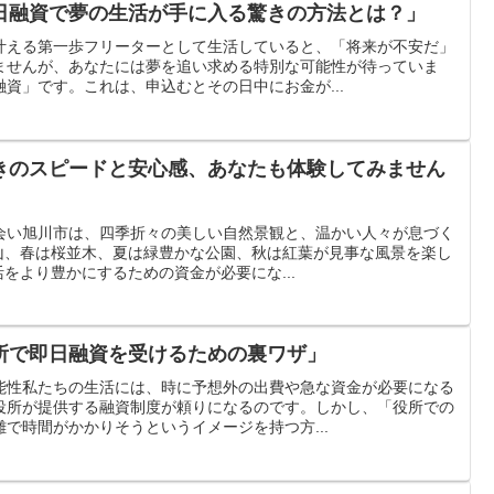
日融資で夢の生活が手に入る驚きの方法とは？」
叶える第一歩フリーターとして生活していると、「将来が不安だ」
ませんが、あなたには夢を追い求める特別な可能性が待っていま
資」です。これは、申込むとその日中にお金が...
きのスピードと安心感、あなたも体験してみません
出会い旭川市は、四季折々の美しい自然景観と、温かい人々が息づく
山、春は桜並木、夏は緑豊かな公園、秋は紅葉が見事な風景を楽し
をより豊かにするための資金が必要にな...
所で即日融資を受けるための裏ワザ」
能性私たちの生活には、時に予想外の出費や急な資金が必要になる
役所が提供する融資制度が頼りになるのです。しかし、「役所での
で時間がかかりそうというイメージを持つ方...