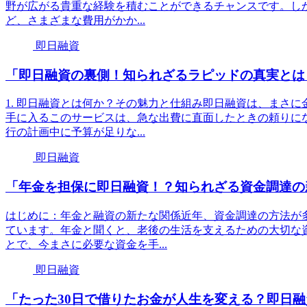
野が広がる貴重な経験を積むことができるチャンスです。し
ど、さまざまな費用がかか...
即日融資
「即日融資の裏側！知られざるラピッドの真実とは
1. 即日融資とは何か？その魅力と仕組み即日融資は、まさ
手に入るこのサービスは、急な出費に直面したときの頼りに
行の計画中に予算が足りな...
即日融資
「年金を担保に即日融資！？知られざる資金調達の
はじめに：年金と融資の新たな関係近年、資金調達の方法が
ています。年金と聞くと、老後の生活を支えるための大切な
とで、今まさに必要な資金を手...
即日融資
「たった30日で借りたお金が人生を変える？即日