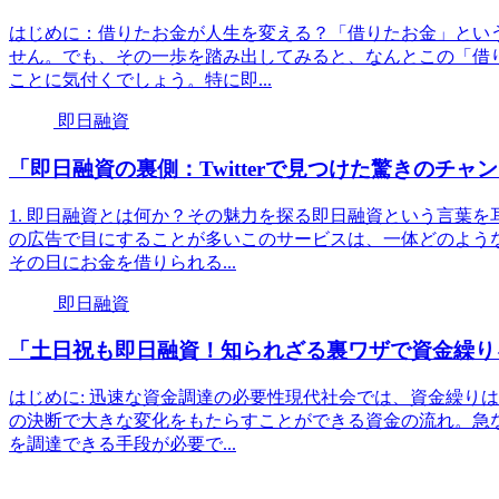
はじめに：借りたお金が人生を変える？「借りたお金」とい
せん。でも、その一歩を踏み出してみると、なんとこの「借
ことに気付くでしょう。特に即...
即日融資
「即日融資の裏側：Twitterで見つけた驚きのチャ
1. 即日融資とは何か？その魅力を探る即日融資という言葉
の広告で目にすることが多いこのサービスは、一体どのよう
その日にお金を借りられる...
即日融資
「土日祝も即日融資！知られざる裏ワザで資金繰り
はじめに: 迅速な資金調達の必要性現代社会では、資金繰り
の決断で大きな変化をもたらすことができる資金の流れ。急
を調達できる手段が必要で...