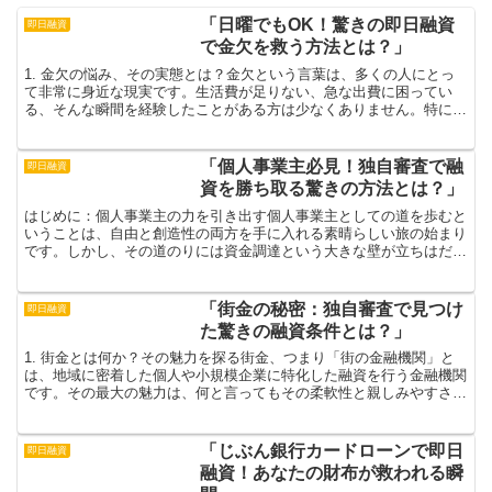
「日曜でもOK！驚きの即日融資
即日融資
で金欠を救う方法とは？」
1. 金欠の悩み、その実態とは？金欠という言葉は、多くの人にとっ
て非常に身近な現実です。生活費が足りない、急な出費に困ってい
る、そんな瞬間を経験したことがある方は少なくありません。特に週
末や祝日が近づくと、出費が増えるため、金銭的な不安が増...
「個人事業主必見！独自審査で融
即日融資
資を勝ち取る驚きの方法とは？」
はじめに：個人事業主の力を引き出す個人事業主としての道を歩むと
いうことは、自由と創造性の両方を手に入れる素晴らしい旅の始まり
です。しかし、その道のりには資金調達という大きな壁が立ちはだか
ることもあります。資金がないと、どんなに素晴らしいアイ...
「街金の秘密：独自審査で見つけ
即日融資
た驚きの融資条件とは？」
1. 街金とは何か？その魅力を探る街金、つまり「街の金融機関」と
は、地域に密着した個人や小規模企業に特化した融資を行う金融機関
です。その最大の魅力は、何と言ってもその柔軟性と親しみやすさで
す。これにより、一般の銀行では難しい融資の相談が気軽...
「じぶん銀行カードローンで即日
即日融資
融資！あなたの財布が救われる瞬