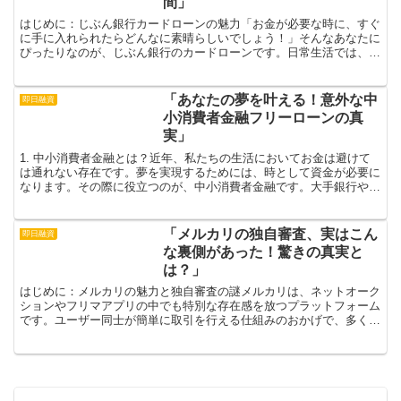
間」
はじめに：じぶん銀行カードローンの魅力「お金が必要な時に、すぐ
に手に入れられたらどんなに素晴らしいでしょう！」そんなあなたに
ぴったりなのが、じぶん銀行のカードローンです。日常生活では、急
に発生する出費に悩まされることが多々あります。車の修理...
「あなたの夢を叶える！意外な中
即日融資
小消費者金融フリーローンの真
実」
1. 中小消費者金融とは？近年、私たちの生活においてお金は避けて
は通れない存在です。夢を実現するためには、時として資金が必要に
なります。その際に役立つのが、中小消費者金融です。大手銀行や金
融機関に比べて、より柔軟な対応が期待できる中小消費者...
「メルカリの独自審査、実はこん
即日融資
な裏側があった！驚きの真実と
は？」
はじめに：メルカリの魅力と独自審査の謎メルカリは、ネットオーク
ションやフリマアプリの中でも特別な存在感を放つプラットフォーム
です。ユーザー同士が簡単に取引を行える仕組みのおかげで、多くの
人々がメルカリを日常の一部として利用しています。この便...