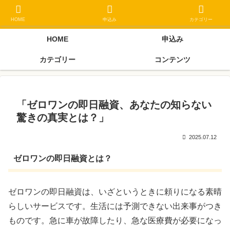
ブラックリスト長期延滞中でもOK 独自審査フリーローン 在籍確認なしの街
金クローネにご相談ください
HOME
申込み
カテゴリー
HOME
申込み
カテゴリー
コンテンツ
「ゼロワンの即日融資、あなたの知らない
驚きの真実とは？」
2025.07.12
ゼロワンの即日融資とは？
ゼロワンの即日融資は、いざというときに頼りになる素晴
らしいサービスです。生活には予測できない出来事がつき
ものです。急に車が故障したり、急な医療費が必要になっ