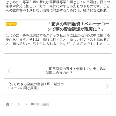
はじめに：専業主婦の新たな選択肢専業主婦としての生活は、日々の
家事や育児に忙しい一方で、家計に対する不安もつきものです。子ど
もの教育費や予期しない出費に対処するためには、経済的な選択肢を
持つことが重要です。そんなときに頼りになるのが「即日融...
「驚きの即日融資！ベルーナロー
即日融資
ンで夢の資金調達が現実に？」
はじめに：夢を現実にするステップ私たちには誰もが心の中に抱える
夢があります。それは、旅行に行くこと、新しいビジネスを始めるこ
と、満ち足りた生活を手に入れることなど、さまざまです。しかし、
夢の実現には往々にして資金が必要不可欠です。そんなとき...
「即日融資の裏技！何時までに申し込め
ば間に合うのか？」
「知られざる金融の裏側！即日融資カー
ドローンの闇と真実」
ホーム
即日融資