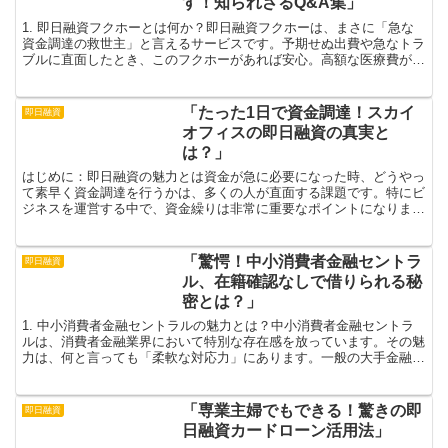
す！知られざるQ&A集」
1. 即日融資フクホーとは何か？即日融資フクホーは、まさに「急な
資金調達の救世主」と言えるサービスです。予期せぬ出費や急なトラ
ブルに直面したとき、このフクホーがあれば安心。高額な医療費が必
要になったり、突然の修理費用が発生したりと、日常生活...
「たった1日で資金調達！スカイ
即日融資
オフィスの即日融資の真実と
は？」
はじめに：即日融資の魅力とは資金が急に必要になった時、どうやっ
て素早く資金調達を行うかは、多くの人が直面する課題です。特にビ
ジネスを運営する中で、資金繰りは非常に重要なポイントになりま
す。「即日融資」という選択肢は、資金ニーズに対する即効性...
「驚愕！中小消費者金融セントラ
即日融資
ル、在籍確認なしで借りられる秘
密とは？」
1. 中小消費者金融セントラルの魅力とは？中小消費者金融セントラ
ルは、消費者金融業界において特別な存在感を放っています。その魅
力は、何と言っても「柔軟な対応力」にあります。一般の大手金融機
関では、審査が厳格で時間がかかることが多いですが、セ...
「専業主婦でもできる！驚きの即
即日融資
日融資カードローン活用法」