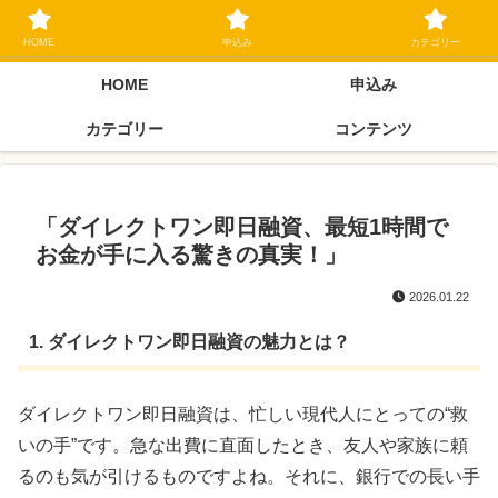
ブラックリスト長期延滞中でもOK 独自審査フリーローン 在籍確認なしの街
金クローネにご相談ください
HOME
申込み
カテゴリー
HOME
申込み
カテゴリー
コンテンツ
「ダイレクトワン即日融資、最短1時間で
お金が手に入る驚きの真実！」
2026.01.22
1. ダイレクトワン即日融資の魅力とは？
ダイレクトワン即日融資は、忙しい現代人にとっての“救
いの手”です。急な出費に直面したとき、友人や家族に頼
るのも気が引けるものですよね。それに、銀行での長い手