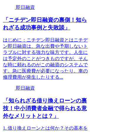
即日融資
「ニチデン即日融資の裏側！知ら
れざる成功事例と失敗談」
はじめに：ニチデン即日融資とはニチデ
ン即日融資は、急な出費や予期しないト
ラブルに対する強力な味方です。人生に
は予定外のことがつきものですが、そん
な時に頼れるのがこの融資のシステムで
す。急に医療費が必要になったり、車の
修理費用が発生したりする...
即日融資
「知られざる借り換えローンの裏
技！中小消費者金融で得られる意
外なメリットとは？」
1. 借り換えローンとは何か？その基本を