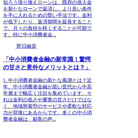
知ろう借り換えローンは、既存の借入金
を新たなローンで返済し、より良い条件
を手に入れるための賢い手法です。金利
が低下したり、返済期間を延長すること
で、月々の負担を軽くすることが可能で
す。特に中小消費者金...
即日融資
「中小消費者金融の新常識！驚愕
の甘さと意外なメリットとは？」
1. 中小消費者金融の新たな風潮とは？近
年、中小消費者金融が若い世代から中高
年層まで幅広く注目を集めています。そ
れは金利の低さや審査の甘さだけではな
く、地域密着型のサービスや柔軟な対応
力が背後にあるからです。多くの中小消
費者金融は、顧客の声...