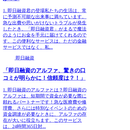
1. 即日融資君の登場私たちの生活は、常
に予測不可能な出来事に満ちています。
急な出費や思いがけないトラブルが発生
したとき、「即日融資君」がまるで魔法
のようにお金を手元に届けてくれるので
す。この便利なサービスは、ただの金融
サービスではなく、私...
即日融資
「即日融資のアルファ、驚きの口
コミが明らかに！信頼度は？！」
1. 即日融資のアルファとは？即日融資の
アルファは、短期間で資金が必要な際に
頼れるパートナーです！急な医療費や修
理費、さらには特別なイベントのための
資金調達が必要なときに、アルファの存
在が大いに役立ちます。このサービス
は、24時間365日対...