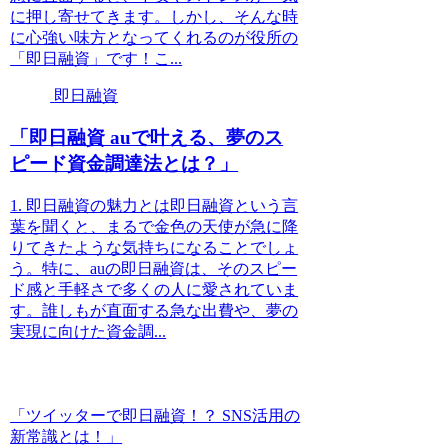
に押し寄せてきます。しかし、そんな時
に心強い味方となってくれるのが役所の
「即日融資」です！こ...
即日融資
「即日融資 auで叶える、夢のス
ピード資金調達法とは？」
1. 即日融資の魅力とは即日融資という言
葉を聞くと、まるで金色の天使が急に降
りてきたような気持ちになることでしょ
う。特に、auの即日融資は、そのスピー
ド感と手軽さで多くの人に愛されていま
す。誰しもが直面する急な出費や、夢の
実現に向けた資金調...
「ツイッターで即日融資！？ SNS活用の
新常識とは！」