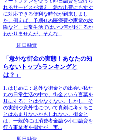
マートフォンを使って即日融資を受けら
れるサービスが増え、急な出費にもすぐ
に対応できる便利な時代が到来しまし
た。例えば、予期せぬ医療費や家電の故
障など、日常生活ではいつ何が起こるか
わかりませんが、そんな...
即日融資
「意外な街金の実態！あなたの知
らないトップ5ランキングと
は？」
1. はじめに：意外な街金との出会い私た
ちの日常生活の中で、街金という言葉を
耳にすることは少なくない。しかし、そ
の実態や意外性について真剣に考えるこ
とはあまりないかもしれない。街金と
は、一般的には消費者金融や小口融資を
行う事業者を指すが、実...
即日融資