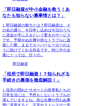
「即日融資が中小金融を救う！あ
なたも知らない裏事情とは？」
1. 即日融資の魅力とは？即日融資は、そ
の名の通り、今日申し込めば今日のうち
に資金が手に入るという驚きのサービス
です。予期せぬ出費や急なトラブルに直
面した際、まるでスーパーヒーローのよ
うに助けてくれる存在です。特に中小企
業にとっては、日々の...
即日融資
「役所で即日融資！？知られざる
手続きの裏側を徹底解説！」
1. 役所の隠れたサポートの世界私たちの
日常生活には、予想もしないトラブルが
潜んでいますよね。急な出費や思わぬ事
態に直面すると、不安やストレスが一気