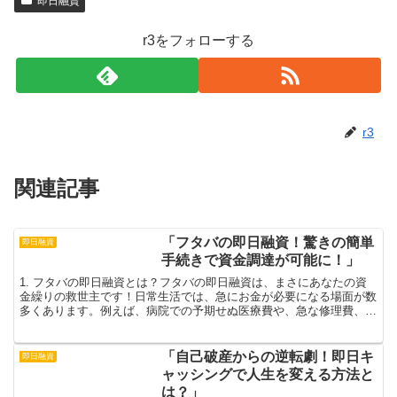
即日融資
r3をフォローする
r3
関連記事
「フタバの即日融資！驚きの簡単
即日融資
手続きで資金調達が可能に！」
1. フタバの即日融資とは？フタバの即日融資は、まさにあなたの資
金繰りの救世主です！日常生活では、急にお金が必要になる場面が数
多くあります。例えば、病院での予期せぬ医療費や、急な修理費、さ
らにはお友達の結婚式の急な出費など、こうした瞬間にフ...
「自己破産からの逆転劇！即日キ
即日融資
ャッシングで人生を変える方法と
は？」