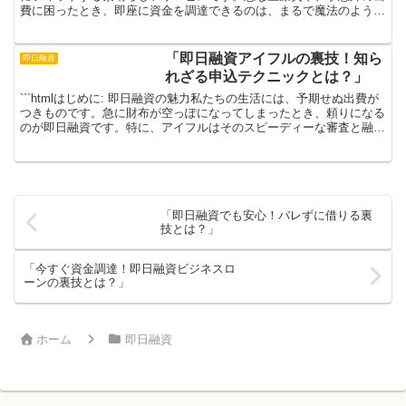
費に困ったとき、即座に資金を調達できるのは、まるで魔法のように
感じられます。特に忙しい日常に追われる現代人にとって...
「即日融資アイフルの裏技！知ら
即日融資
れざる申込テクニックとは？」
```htmlはじめに: 即日融資の魅力私たちの生活には、予期せぬ出費が
つきものです。急に財布が空っぽになってしまったとき、頼りになる
のが即日融資です。特に、アイフルはそのスピーディーな審査と融資
の魅力で、多くの人に支持されています。急な出...
「即日融資でも安心！バレずに借りる裏
技とは？」
「今すぐ資金調達！即日融資ビジネスロ
ーンの裏技とは？」
ホーム
即日融資