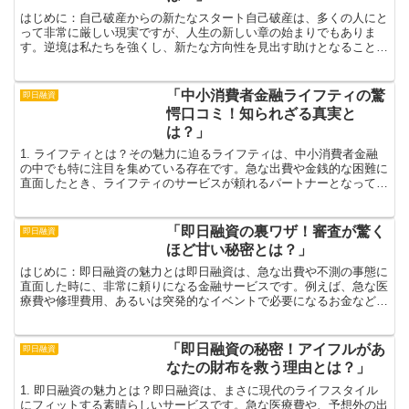
はじめに：自己破産からの新たなスタート自己破産は、多くの人にと
って非常に厳しい現実ですが、人生の新しい章の始まりでもありま
す。逆境は私たちを強くし、新たな方向性を見出す助けとなることが
あるのです。自己破産を経験した方々は、その後の人生で驚く...
「中小消費者金融ライフティの驚
即日融資
愕口コミ！知られざる真実と
は？」
1. ライフティとは？その魅力に迫るライフティは、中小消費者金融
の中でも特に注目を集めている存在です。急な出費や金銭的な困難に
直面したとき、ライフティのサービスが頼れるパートナーとなってく
れるのです。何と言っても、その最大の魅力は、親しみや...
「即日融資の裏ワザ！審査が驚く
即日融資
ほど甘い秘密とは？」
はじめに：即日融資の魅力とは即日融資は、急な出費や不測の事態に
直面した時に、非常に頼りになる金融サービスです。例えば、急な医
療費や修理費用、あるいは突発的なイベントで必要になるお金など、
必ずしも計画的に用意できるわけではありません。そんな時...
「即日融資の秘密！アイフルがあ
即日融資
なたの財布を救う理由とは？」
1. 即日融資の魅力とは？即日融資は、まさに現代のライフスタイル
にフィットする素晴らしいサービスです。急な医療費や、予想外の出