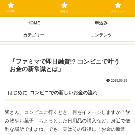
ブラックリスト長期延滞中でもOK 独自審査フリーローン 在籍確認なしの街
金クローネにご相談ください
HOME
申込み
カテゴリー
HOME
申込み
カテゴリー
コンテンツ
「ファミマで即日融資!? コンビニで叶う
お金の新常識とは」
2025.06.25
はじめに: コンビニでの新しいお金の流れ
皆さん、コンビニに行くとき、何をイメージしますか？飲
み物やお菓子、ちょっとした日用品の購入など、身近で便
利な場所ですよね。でも、実はその背後に「お金の新常