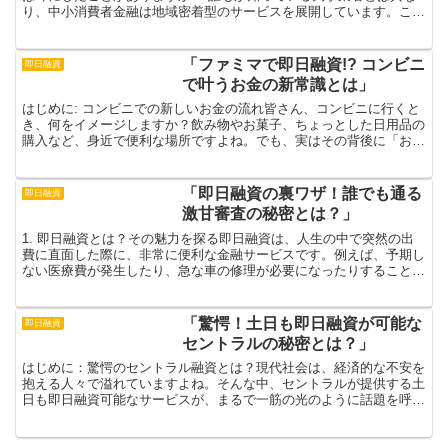
り、中小消費者金融は地域密着型のサービスを展開しています。これ
により、個人や小規模事業者の多様なニーズに柔軟に応える...
「ファミマで即日融資!? コンビニ
即日融資
で叶うお金の新常識とは」
はじめに: コンビニでの新しいお金の流れ皆さん、コンビニに行くと
き、何をイメージしますか？飲み物やお菓子、ちょっとした日用品の
購入など、身近で便利な場所ですよね。でも、実はその背後に「お金
の新常識」が潜んでいるのです！最近、ファミリーマート...
「即日融資の裏ワザ！誰でも通る
即日融資
激甘審査の秘密とは？」
1. 即日融資とは？その魅力を探る即日融資は、人生の中で突然の出
費に直面した際に、非常に便利な金融サービスです。例えば、予期し
ない医療費が発生したり、急な車の修理が必要になったりすることが
あります。そのような時、即日融資を利用することで、す...
「驚愕！土日も即日融資が可能な
即日融資
セントラルの秘密とは？」
はじめに：驚愕のセントラル融資とは？現代社会は、経済的な不安を
抱える人々で溢れていますよね。そんな中、セントラルが提供する土
日も即日融資可能なサービスが、まるで一筋の光のように話題を呼ん
でいます。「本当に即日融資なんてできるの？」と疑問に思...