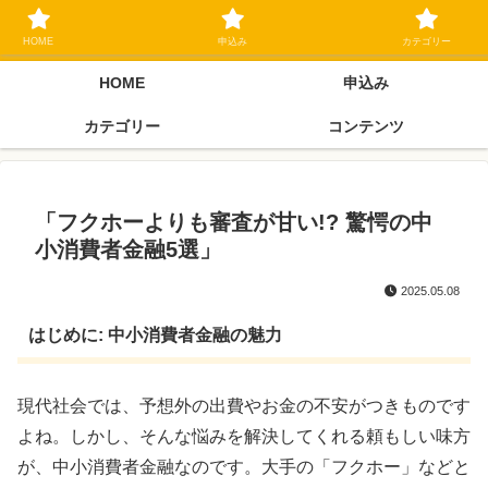
ブラックリスト長期延滞中でもOK 独自審査フリーローン 在籍確認なしの街
金クローネにご相談ください
HOME
申込み
カテゴリー
HOME
申込み
カテゴリー
コンテンツ
「フクホーよりも審査が甘い!? 驚愕の中
小消費者金融5選」
2025.05.08
はじめに: 中小消費者金融の魅力
現代社会では、予想外の出費やお金の不安がつきものです
よね。しかし、そんな悩みを解決してくれる頼もしい味方
が、中小消費者金融なのです。大手の「フクホー」などと