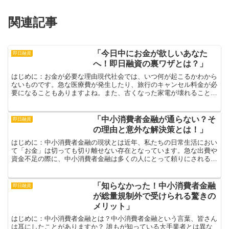
関連記事
「今日中にお金が欲しいあなた
即日融資
へ！即日融資の裏ワザとは？」
はじめに：お金が必要な理由現代社会では、いつ何が起こるかわから
ないものです。急な医療費が発生したり、旅行のキャンセル料金が必
要になることもありますよね。また、古くなった家電が壊れることも
多く、突然の出費に驚かされることもあるでしょう。そんな...
「中小消費者金融が通らない？そ
即日融資
の理由と意外な解決策とは！」
はじめに：中小消費者金融の現状とは近年、私たちの日常生活におい
て「お金」は切っても切り離せない存在となっています。急な出費や
資金不足の際に、中小消費者金融は多くの人にとって頼りにされる貴
重な存在です。しかし、融資が通らないと感じる方も少なく...
「知らなかった！中小消費者金融
即日融資
が総量規制外で受けられる驚きの
メリット」
はじめに：中小消費者金融とは？中小消費者金融という言葉、皆さん
は耳にしたことがありますか？ 誰もが知っている大手業者とは異な