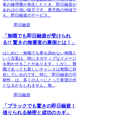
車の修理費が発生したとき、即日融資が
あれば心強い味方です。鹿児島の地域で
も、即日融資のサービス...
即日融資
「無職でも即日融資が受けられ
る!? 驚きの無審査の裏側とは！」
はじめに：無職でも夢を諦めない無職と
いう言葉は、時にネガティブなイメージ
を抱かせることがあります。しかし、無
職であっても新しいチャンスは無限に存
在しているのです。特に「即日融資の可
能性」は、多くの人々にとって希望の光
となるかもしれません。無...
即日融資
「ブラックでも驚きの即日融資！
借りられる秘密と成功のカギ」