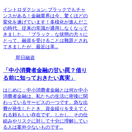
イントロダクション: ブラックでもチャ
ンスがある！金融業界は今、驚くほどの
変化を遂げています！多様化が進んだこ
の時代、従来の常識が通用しなくなって
きました。「ブラック」な状態の方々に
とって、融資を受けることは難題とされ
てきましたが、最近は革...
即日融資
「中小消費者金融の甘い罠？借り
る前に知っておきたい真実」
はじめに：中小消費者金融とは何か中小
消費者金融は、私たちの生活に密接に関
わっているサービスの一つです。急な出
費が発生したとき、資金繰りを支えてく
れる頼もしい存在です。しかし、その仕
組みやリスクに対して十分に理解してい
る人は案外少ないものです...