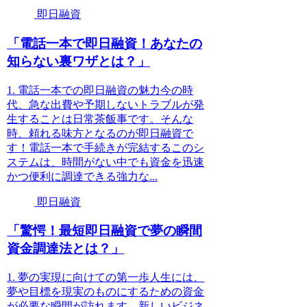
即日融資
「電話一本で即日融資！あなたの
知らない裏ワザとは？」
1. 電話一本での即日融資の魅力今の時
代、急な出費や予期しないトラブルが発
生することは日常茶飯事です。そんな
時、頼れる味方となるのが即日融資で
す！電話一本で手続きが完結するこのシ
ステムは、時間がない中でも資金を迅速
かつ便利に調達できる強力な...
即日融資
「驚愕！最短即日融資で夢の瞬間
資金調達法とは？」
1. 夢の実現に向けての第一歩人生には、
夢や目標を現実のものにするための資金
が必要な瞬間が訪れます。新しいビジネ