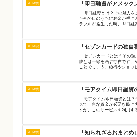
「即日融資がアメック
即日融資
1. 即日融資とは？その魅力
たその日のうちにお金が手に
ラブルが発生した時、即日融資
「セゾンカードの独自
即日融資
1. セゾンカードとは？その
肢とは一線を画す存在です。
ことでしょう。旅行やショッピ
「モアタイム即日融資
即日融資
1. モアタイム即日融資とは
スで、急な資金が必要な時に
すが、このサービスを利用する
「知られざるおまとめ
即日融資