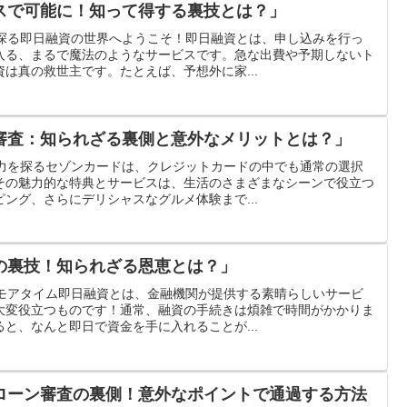
スで可能に！知って得する裏技とは？」
を探る即日融資の世界へようこそ！即日融資とは、申し込みを行っ
入る、まるで魔法のようなサービスです。急な出費や予期しないト
は真の救世主です。たとえば、予想外に家...
審査：知られざる裏側と意外なメリットとは？」
魅力を探るセゾンカードは、クレジットカードの中でも通常の選択
その魅力的な特典とサービスは、生活のさまざまなシーンで役立つ
ング、さらにデリシャスなグルメ体験まで...
の裏技！知られざる恩恵とは？」
？モアタイム即日融資とは、金融機関が提供する素晴らしいサービ
大変役立つものです！通常、融資の手続きは煩雑で時間がかかりま
と、なんと即日で資金を手に入れることが...
ローン審査の裏側！意外なポイントで通過する方法