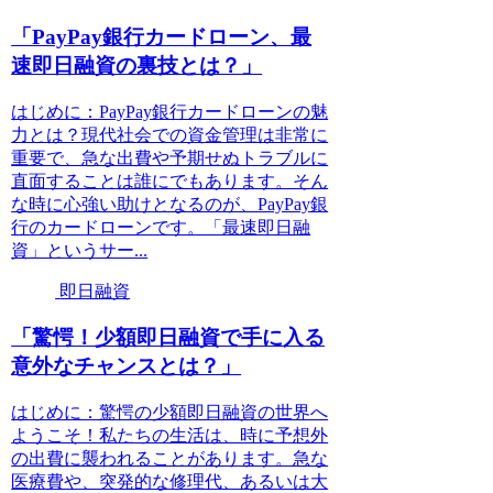
「PayPay銀行カードローン、最
速即日融資の裏技とは？」
はじめに：PayPay銀行カードローンの魅
力とは？現代社会での資金管理は非常に
重要で、急な出費や予期せぬトラブルに
直面することは誰にでもあります。そん
な時に心強い助けとなるのが、PayPay銀
行のカードローンです。「最速即日融
資」というサー...
即日融資
「驚愕！少額即日融資で手に入る
意外なチャンスとは？」
はじめに：驚愕の少額即日融資の世界へ
ようこそ！私たちの生活は、時に予想外
の出費に襲われることがあります。急な
医療費や、突発的な修理代、あるいは大