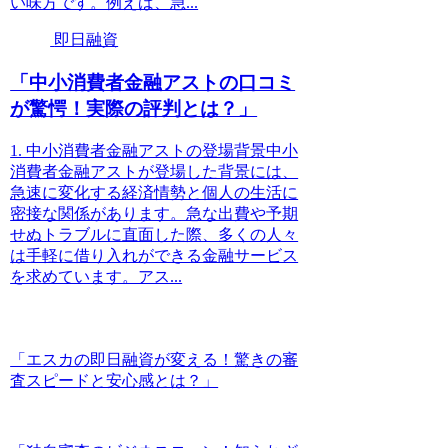
い味方です。例えば、急...
即日融資
「中小消費者金融アストの口コミ
が驚愕！実際の評判とは？」
1. 中小消費者金融アストの登場背景中小
消費者金融アストが登場した背景には、
急速に変化する経済情勢と個人の生活に
密接な関係があります。急な出費や予期
せぬトラブルに直面した際、多くの人々
は手軽に借り入れができる金融サービス
を求めています。アス...
「エスカの即日融資が変える！驚きの審
査スピードと安心感とは？」