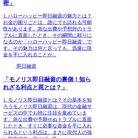
密」
1. ハローハッピー即日融資の魅力とは？
お金の困りごとは、誰にでも訪れる可能
性があります。急な出費や予想外のトラ
ブルに直面したとき、その瞬間に頼りに
なるのが「ハローハッピー即日融資」で
す。その魅力は何と言っても、迅速に現
金を手に入れることが...
即日融資
「モノリス即日融資の裏側！知ら
れざる利点と罠とは？」
1. モノリス即日融資とは？その基本を知
ろうモノリス即日融資は、現代の金融サ
ービスの中でも特に注目を集めていま
す。急な出費や予期せぬトラブルに直面
したとき、すぐに必要な資金を手に入れ
られるという利点は、まさに現代人の強