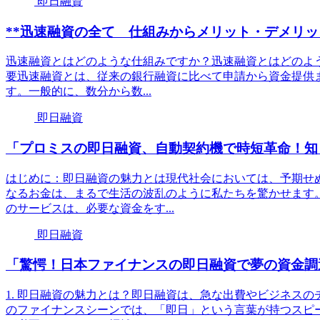
即日融資
**迅速融資の全て 仕組みからメリット・デメリッ
迅速融資とはどのような仕組みですか？迅速融資とはどのよう
要迅速融資とは、従来の銀行融資に比べて申請から資金提供
す。一般的に、数分から数...
即日融資
「プロミスの即日融資、自動契約機で時短革命！知
はじめに：即日融資の魅力とは現代社会においては、予期せ
なるお金は、まるで生活の波乱のように私たちを驚かせます
のサービスは、必要な資金をす...
即日融資
「驚愕！日本ファイナンスの即日融資で夢の資金調
1. 即日融資の魅力とは？即日融資は、急な出費やビジネス
のファイナンスシーンでは、「即日」という言葉が持つスピ