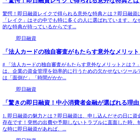
「驚愕！即日融資レイクで得られる意外な特典とは
驚愕！即日融資レイクで得られる意外な特典とは？即日融資
「レイク」はその中でも特に多くの人に選ばれています。な
的な特典が待っているからです...
即日融資
「法人カードの独自審査がもたらす意外なメリット
# 「法人カードの独自審査がもたらす意外なメリットとは？」
は、企業の資金管理を効率的に行うための欠かせないツール
は「面倒だ」「時間がかか...
即日融資
「驚きの即日融資！中小消費者金融が選ばれる理由
1. 即日融資の魅力とは？即日融資は、申し込んだその日に
存在です！突然の出費や予期しないトラブルに直面した時、
な時に即日融資があれば、...