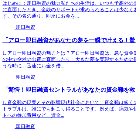
はじめに：即日融資の魅力私たちの生活は、いつも予想外の
に直面したとき、金銭のサポートが求められることは少なく
す。その名の通り、即座にお金を...
即日融資
「アロー即日融資があなたの夢を一瞬で叶える！驚
1. アロー即日融資の魅力とは？アロー即日融資は、急な資
の中で突然の出費に直面したり、大きな夢を実現するための
うな時に、迅速にお金を借...
即日融資
「驚愕！即日融資セントラルがあなたの資金難を救
1. 資金難の現実とその影響現代社会において、資金難は多
トラブルは、誰にでも起こり得ることです。例えば、病気や
トへの参加費用など、資金...
即日融資