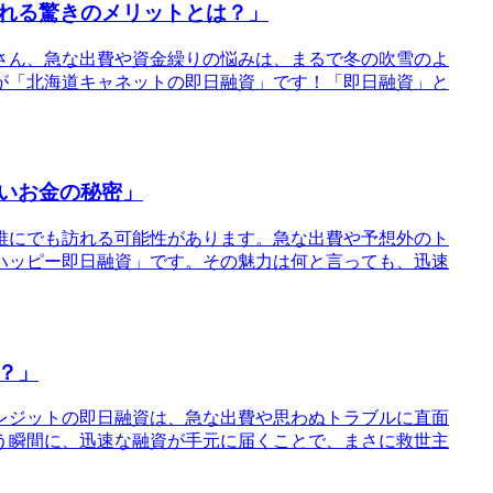
れる驚きのメリットとは？」
さん、急な出費や資金繰りの悩みは、まるで冬の吹雪のよ
が「北海道キャネットの即日融資」です！「即日融資」と
いお金の秘密」
、誰にでも訪れる可能性があります。急な出費や予想外のト
ハッピー即日融資」です。その魅力は何と言っても、迅速
？」
クレジットの即日融資は、急な出費や思わぬトラブルに直面
う瞬間に、迅速な融資が手元に届くことで、まさに救世主