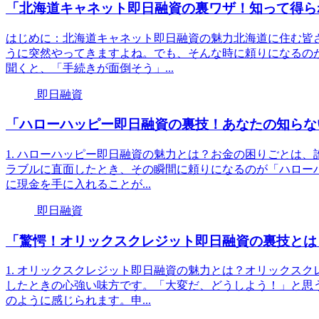
「北海道キャネット即日融資の裏ワザ！知って得ら
はじめに：北海道キャネット即日融資の魅力北海道に住む皆
うに突然やってきますよね。でも、そんな時に頼りになるの
聞くと、「手続きが面倒そう」...
即日融資
「ハローハッピー即日融資の裏技！あなたの知らな
1. ハローハッピー即日融資の魅力とは？お金の困りごとは
ラブルに直面したとき、その瞬間に頼りになるのが「ハロー
に現金を手に入れることが...
即日融資
「驚愕！オリックスクレジット即日融資の裏技とは
1. オリックスクレジット即日融資の魅力とは？オリックス
したときの心強い味方です。「大変だ、どうしよう！」と思
のように感じられます。申...