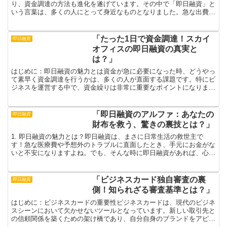
り、資金調達の方法も進化を遂げています。その中で「即日融資」と
いう言葉は、多くの人にとって身近なものとなりました。急な出費や
予期せぬトラブルに直面した時、即日融資はまさに救世主の...
「たった1日で資金調達！スカイ
即日融資
オフィスの即日融資の真実と
は？」
はじめに：即日融資の魅力とは資金が急に必要になった時、どうやっ
て素早く資金調達を行うかは、多くの人が直面する課題です。特にビ
ジネスを運営する中で、資金繰りは非常に重要なポイントになりま
す。「即日融資」という選択肢は、資金ニーズに対する即効性...
「即日融資のアルファ：あなたの
即日融資
財布を救う、驚きの裏技とは？」
1. 即日融資の魅力とは？即日融資は、まさに日常生活の救世主で
す！急な医療費や予想外のトラブルに直面したとき、手元にお金がな
いと不安になりますよね。でも、そんな時に即日融資があれば、心の
余裕が生まれ、冷静に対処することができます。まるで、困...
「ビジネスカード独自審査の裏
即日融資
側！知られざる審査基準とは？」
はじめに：ビジネスカードの重要性ビジネスカードは、現代のビジネ
スシーンにおいて欠かせないツールとなっています。新しい取引先と
の信頼関係を築くための架け橋であり、自分自身のブランドをアピー
ルするための戦略的なアイテムです。たった一枚のカードが...