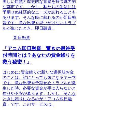
美しい自然と歴史的な背景を持つ魅力的
な都市です。しかし、私たちの生活には
予期せぬ経済的なニーズが訪れることも
あります。そんな時に頼れるのが即日融
資です。急な出費や思いがけないトラブ
ルが生じたとき、即日融資...
即日融資
「アコム即日融資、驚きの最終受
付時間とは？あなたの資金繰りを
救う秘密！」
はじめに: 資金繰りの新たな選択肢お金
のことは、誰にとっても気になるテーマ
です。急な出費や予期せぬトラブルが発
生した時、必要な資金が手に入らないと
焦りや不安が募ります。しかし、そんな
ときに頼りになるのが「アコム即日融
資」です。このサービスは...