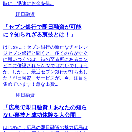
時に、迅速にお金を借...
即日融資
「セブン銀行で即日融資が可能
に？知られざる裏技とは！」
はじめに：セブン銀行の新たなチャレン
ジセブン銀行と聞くと、多くの方がすぐ
に思いつくのは、街の至る所にあるコン
ビニに併設されたATMではないでしょう
か。しかし、最近セブン銀行が打ち出し
た「即日融資」サービスが、今、注目を
集めています！急な出費...
即日融資
「広島で即日融資！あなたの知ら
ない裏技と成功体験を大公開」
はじめに：広島の即日融資の魅力広島は