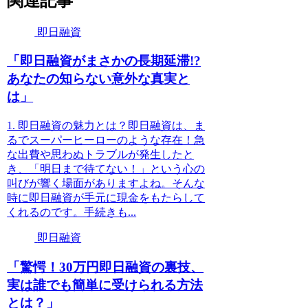
関連記事
即日融資
「即日融資がまさかの長期延滞!?
あなたの知らない意外な真実と
は」
1. 即日融資の魅力とは？即日融資は、ま
るでスーパーヒーローのような存在！急
な出費や思わぬトラブルが発生したと
き、「明日まで待てない！」という心の
叫びが響く場面がありますよね。そんな
時に即日融資が手元に現金をもたらして
くれるのです。手続きも...
即日融資
「驚愕！30万円即日融資の裏技、
実は誰でも簡単に受けられる方法
とは？」