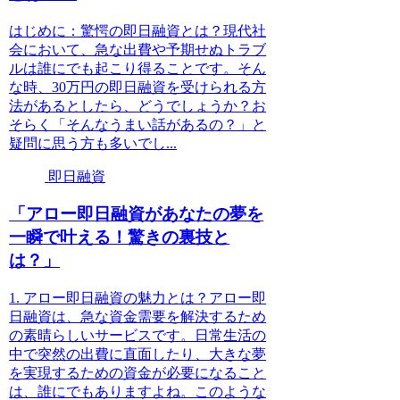
はじめに：驚愕の即日融資とは？現代社
会において、急な出費や予期せぬトラブ
ルは誰にでも起こり得ることです。そん
な時、30万円の即日融資を受けられる方
法があるとしたら、どうでしょうか？お
そらく「そんなうまい話があるの？」と
疑問に思う方も多いでし...
即日融資
「アロー即日融資があなたの夢を
一瞬で叶える！驚きの裏技と
は？」
1. アロー即日融資の魅力とは？アロー即
日融資は、急な資金需要を解決するため
の素晴らしいサービスです。日常生活の
中で突然の出費に直面したり、大きな夢
を実現するための資金が必要になること
は、誰にでもありますよね。このような