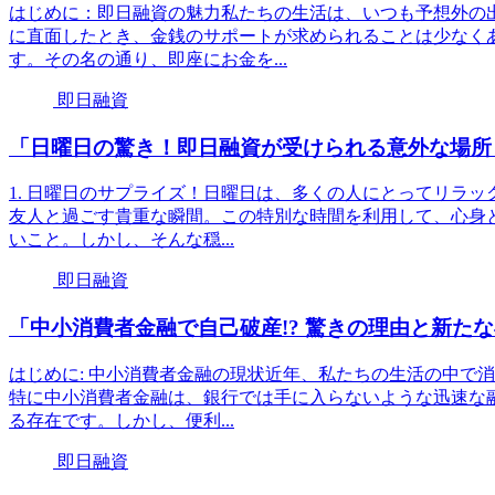
はじめに：即日融資の魅力私たちの生活は、いつも予想外の
に直面したとき、金銭のサポートが求められることは少なく
す。その名の通り、即座にお金を...
即日融資
「日曜日の驚き！即日融資が受けられる意外な場所
1. 日曜日のサプライズ！日曜日は、多くの人にとってリラ
友人と過ごす貴重な瞬間。この特別な時間を利用して、心身
いこと。しかし、そんな穏...
即日融資
「中小消費者金融で自己破産!? 驚きの理由と新た
はじめに: 中小消費者金融の現状近年、私たちの生活の中で
特に中小消費者金融は、銀行では手に入らないような迅速な
る存在です。しかし、便利...
即日融資