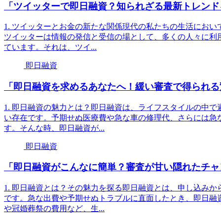
「ツイッターで即日融資？知られざる最新トレンド
1. ツイッターとお金の新たな関係現代の私たちの生活におい
ツイッターは情報の発信と受信の場として、多くの人々に利
ています。それは、ツイ...
即日融資
「即日融資を求めるあなたへ！緩い審査で得られる
1. 即日融資の魅力とは？即日融資は、ライフスタイルの中
い存在です。予期せぬ医療費や急な車の修理代、さらには急
す。そんな時、即日融資が...
即日融資
「即日融資がこんなに簡単？審査が甘い隠れたチャ
1. 即日融資とは？その魅力を探る即日融資とは、申し込み
です。急な出費や予期せぬトラブルに直面したとき、即日融
や冠婚葬祭の費用など、生...