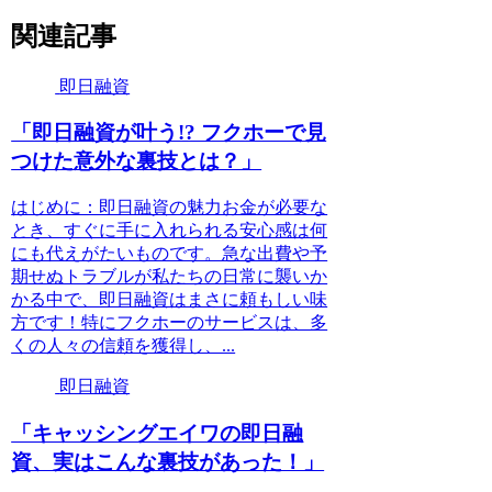
関連記事
即日融資
「即日融資が叶う!? フクホーで見
つけた意外な裏技とは？」
はじめに：即日融資の魅力お金が必要な
とき、すぐに手に入れられる安心感は何
にも代えがたいものです。急な出費や予
期せぬトラブルが私たちの日常に襲いか
かる中で、即日融資はまさに頼もしい味
方です！特にフクホーのサービスは、多
くの人々の信頼を獲得し、...
即日融資
「キャッシングエイワの即日融
資、実はこんな裏技があった！」