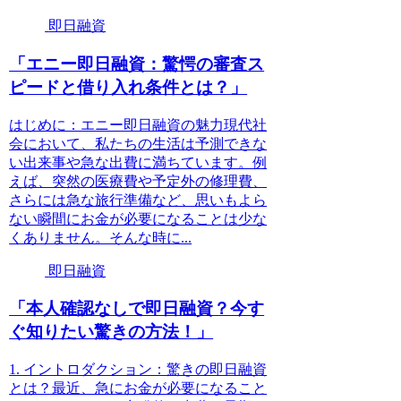
即日融資
「エニー即日融資：驚愕の審査ス
ピードと借り入れ条件とは？」
はじめに：エニー即日融資の魅力現代社
会において、私たちの生活は予測できな
い出来事や急な出費に満ちています。例
えば、突然の医療費や予定外の修理費、
さらには急な旅行準備など、思いもよら
ない瞬間にお金が必要になることは少な
くありません。そんな時に...
即日融資
「本人確認なしで即日融資？今す
ぐ知りたい驚きの方法！」
1. イントロダクション：驚きの即日融資
とは？最近、急にお金が必要になること