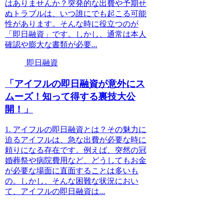
はありませんか？突発的な出費や予期せ
ぬトラブルは、いつ誰にでも起こる可能
性があります。そんな時に役立つのが
「即日融資」です。しかし、通常は本人
確認や膨大な書類が必要...
即日融資
「アイフルの即日融資が意外にス
ムーズ！知って得する裏技大公
開！」
1. アイフルの即日融資とは？その魅力に
迫るアイフルは、急な出費が必要な時に
頼りになる存在です。例えば、突然の冠
婚葬祭や病院費用など、どうしてもお金
が必要な場面に直面することは多いも
の。しかし、そんな困難な状況におい
て、アイフルの即日融資は...