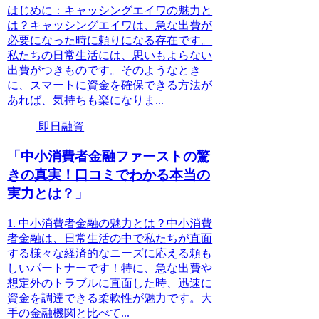
はじめに：キャッシングエイワの魅力と
は？キャッシングエイワは、急な出費が
必要になった時に頼りになる存在です。
私たちの日常生活には、思いもよらない
出費がつきものです。そのようなとき
に、スマートに資金を確保できる方法が
あれば、気持ちも楽になりま...
即日融資
「中小消費者金融ファーストの驚
きの真実！口コミでわかる本当の
実力とは？」
1. 中小消費者金融の魅力とは？中小消費
者金融は、日常生活の中で私たちが直面
する様々な経済的なニーズに応える頼も
しいパートナーです！特に、急な出費や
想定外のトラブルに直面した時、迅速に
資金を調達できる柔軟性が魅力です。大
手の金融機関と比べて...