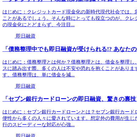
はじめに：クレジットカード現金化の新時代現代社会では、
ことがあるでしょう。そんな時にとっても役立つのが、クレ
の現金化にとどまらず、今注目...
即日融資
「債務整理中でも即日融資が受けられる!? あなた
はじめに：債務整理とは何か？債務整理とは、借金を整理し
スに踏み出す際、多くの人は不安や恐れを抱くことがありま
す。債務整理は、単に借金を減...
即日融資
「セブン銀行カードローンの即日融資、驚きの裏技
はじめに：セブン銀行カードローンとは？セブン銀行カード
便性から多くの人々に愛されています。想定外の費用が生じ
行のスピーディーな対応が心強...
即日融資