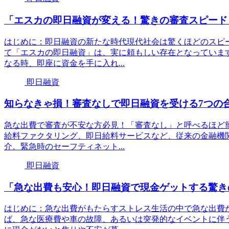
「エスカの即日融資が変える！驚きの審査スピード
はじめに：即日融資の新たな時代現代社会は驚くほどのスピ
て「エスカの即日融資」は、実に頼もしい存在となっていま
なる時、即座に資金を手に入れ...
即日融資
知らなきゃ損！審査なしで即日融資を受ける7つの
急な出費で審査が不安な方必見！「審査なし」と呼べるほど
給料ファクタリング、即日給料サービスなど、従来の金融機
介。緊急時のセーフティネット...
即日融資
「急な出費も安心！即日融資で現金ゲットする驚き
はじめに：急な出費がもたらすストレス生活の中で急な出費
ば、急な医療費や車の故障、あるいは突発的なイベントに伴