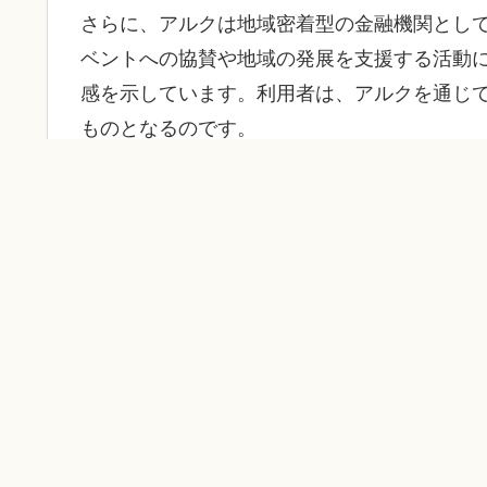
さらに、アルクは地域密着型の金融機関とし
ベントへの協賛や地域の発展を支援する活動
感を示しています。利用者は、アルクを通じ
ものとなるのです。
2. アルクの口コミ：真実とその背景
アルクについての口コミは多彩ですが、特に
られた声の中には、スタッフによる親切な対
が散見されます。急な出費に対応してもらっ
た人々のリアルな声がアルクを支えています
とはいえ、全てが完璧なわけではありません