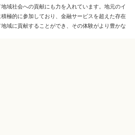
て地域社会への貢献にも力を入れています。地元のイ
に積極的に参加しており、金融サービスを超えた存在
て地域に貢献することができ、その体験がより豊かな
目立つのはその「対応の良さ」です。利用者から寄せ
応や迅速な融資プロセスが非常に評価されていること
た経験からのポジティブな体験が多く、実際に利用し
。
。一部の利用者からは、融資条件について厳しい意見