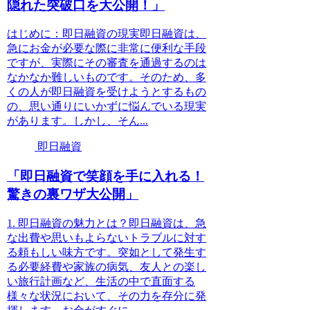
隠れた突破口を大公開！」
はじめに：即日融資の現実即日融資は、
急にお金が必要な際に非常に便利な手段
ですが、実際にその審査を通過するのは
なかなか難しいものです。そのため、多
くの人が即日融資を受けようとするもの
の、思い通りにいかずに悩んでいる現実
があります。しかし、そん...
即日融資
「即日融資で笑顔を手に入れる！
驚きの裏ワザ大公開」
1. 即日融資の魅力とは？即日融資は、急
な出費や思いもよらないトラブルに対す
る頼もしい味方です。突如として発生す
る必要経費や家族の病気、友人との楽し
い旅行計画など、生活の中で直面する
様々な状況において、その力を存分に発