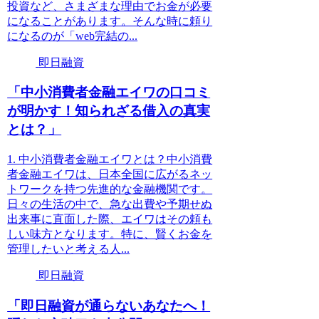
投資など、さまざまな理由でお金が必要
になることがあります。そんな時に頼り
になるのが「web完結の...
即日融資
「中小消費者金融エイワの口コミ
が明かす！知られざる借入の真実
とは？」
1. 中小消費者金融エイワとは？中小消費
者金融エイワは、日本全国に広がるネッ
トワークを持つ先進的な金融機関です。
日々の生活の中で、急な出費や予期せぬ
出来事に直面した際、エイワはその頼も
しい味方となります。特に、賢くお金を
管理したいと考える人...
即日融資
「即日融資が通らないあなたへ！