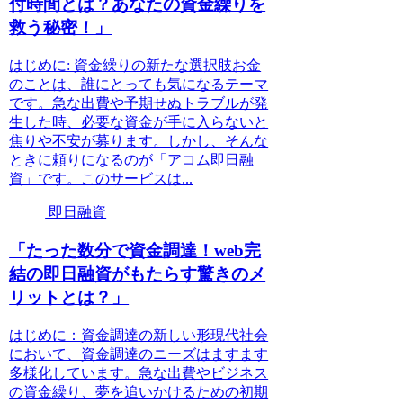
付時間とは？あなたの資金繰りを
救う秘密！」
はじめに: 資金繰りの新たな選択肢お金
のことは、誰にとっても気になるテーマ
です。急な出費や予期せぬトラブルが発
生した時、必要な資金が手に入らないと
焦りや不安が募ります。しかし、そんな
ときに頼りになるのが「アコム即日融
資」です。このサービスは...
即日融資
「たった数分で資金調達！web完
結の即日融資がもたらす驚きのメ
リットとは？」
はじめに：資金調達の新しい形現代社会
において、資金調達のニーズはますます
多様化しています。急な出費やビジネス
の資金繰り、夢を追いかけるための初期