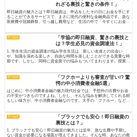
れざる裏技と驚きの条件！」
即日融資の魅力とは？即日融資は、申込をしたその日にお金を手にす
ることができるサービスで、まさに現代の便利な金融商品です。急な
医療費や冠婚葬祭、引っ越し費用など、生活の中で「今すぐにお金が
必要！」という瞬間は誰しもが経験するもの。そんな時、即...
「学協の即日融資、驚きの裏技と
即日融資
は？学生必見の資金調達法！」
1. 学生生活の資金調達の悩み学生生活は、新しい友達との出会い
や、知識を深める楽しさ、自由な時間を楽しむことができる貴重な時
期です。しかし、同時に資金面での悩みもついてまわります。授業料
や教材費、さらには生活費を考えると、時にはため息が出て...
「フクホーよりも審査が甘い!? 驚
即日融資
愕の中小消費者金融5選」
はじめに: 中小消費者金融の魅力現代社会では、予想外の出費やお金
の不安がつきものですよね。しかし、そんな悩みを解決してくれる頼
もしい味方が、中小消費者金融なのです。大手の「フクホー」などと
比べると、審査が比較的スムーズで、短期間でお金を借り...
「ブラックでも安心！即日融資の
即日融資
裏技とは？」
1. ブラックでも安心！即日融資の魅力とは近年、急な出費や予期し
ない資金が必要になる場面が増えてきました。そんな時、あなたの救