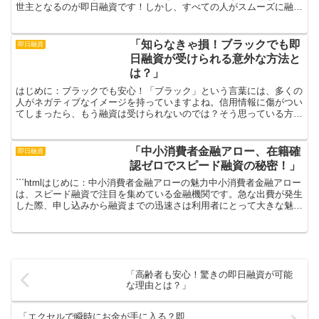
世主となるのが即日融資です！しかし、すべての人がスムーズに融資
を受けられるわけではありません。特に、過去に借入れの...
「知らなきゃ損！ブラックでも即
即日融資
日融資が受けられる意外な方法と
は？」
はじめに：ブラックでも安心！「ブラック」という言葉には、多くの
人がネガティブなイメージを持っていますよね。信用情報に傷がつい
てしまったら、もう融資は受けられないのでは？そう思っている方も
多いはず。しかし、実はそんなことはないのです！ブラック...
「中小消費者金融アロー、在籍確
即日融資
認ゼロでスピード融資の秘密！」
```htmlはじめに：中小消費者金融アローの魅力中小消費者金融アロー
は、スピード融資で注目を集めている金融機関です。急な出費が発生
した際、申し込みから融資までの迅速さは利用者にとって大きな魅力
となっています。特に、在籍確認が不要という点は...
「高齢者も安心！驚きの即日融資が可能
な理由とは？」
「エクセルで瞬時にお金が手に入る？即