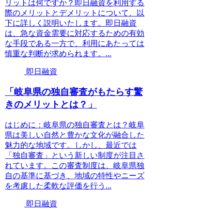
リットは何ですか？即日融資を利用する
際のメリットとデメリットについて、以
下に詳しく説明いたします。即日融資
は、急な資金需要に対応するための有効
な手段である一方で、利用にあたっては
慎重な判断が求められます。...
即日融資
「岐阜県の独自審査がもたらす驚
きのメリットとは？」
はじめに：岐阜県の独自審査とは？岐阜
県は美しい自然と豊かな文化が融合した
魅力的な地域です。しかし、最近では
「独自審査」という新しい制度が注目さ
れています。この審査制度は、岐阜県独
自の基準に基づき、地域の特性やニーズ
を考慮した柔軟な評価を行う...
即日融資