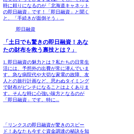
時に頼りになるのが「北海道キャネット
の即日融資」です！「即日融資」と聞く
と、「手続きが面倒そう」...
即日融資
「土日でも驚きの即日融資！あな
たの財布を救う裏技とは？」
1. 即日融資の魅力とは？私たちの日常生
活には、予想外の出費が常に潜んでいま
す。急な病院代や大切な家電の故障、友
人との旅行計画など、思わぬタイミング
で財布がピンチになることはよくありま
す。そんな時に心強い味方となるのが
「即日融資」です。特に...
「リンクスの即日融資が驚きのスピー
ド！あなたも今すぐ資金調達の秘訣を知