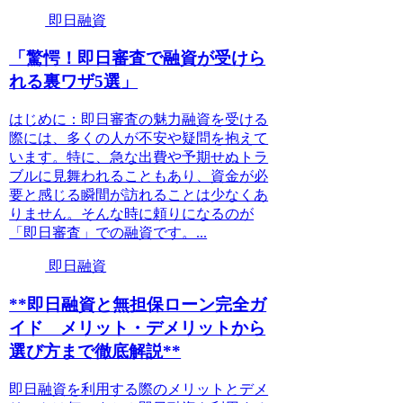
即日融資
「驚愕！即日審査で融資が受けら
れる裏ワザ5選」
はじめに：即日審査の魅力融資を受ける
際には、多くの人が不安や疑問を抱えて
います。特に、急な出費や予期せぬトラ
ブルに見舞われることもあり、資金が必
要と感じる瞬間が訪れることは少なくあ
りません。そんな時に頼りになるのが
「即日審査」での融資です。...
即日融資
**即日融資と無担保ローン完全ガ
イド メリット・デメリットから
選び方まで徹底解説**
即日融資を利用する際のメリットとデメ