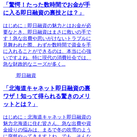
「驚愕！たった数時間でお金が手
に入る即日融資の裏技とは？」
はじめに：即日融資の魅力とはお金が必
要なとき、即日融資はまさに救いの手で
す！急な出費や思いがけないトラブルに
見舞われた際、わずか数時間で資金を手
に入れることができるのは、本当に心強
いですよね。特に現代の消費社会では、
急な財政的なニーズが多く...
即日融資
「北海道キャネット即日融資の裏
ワザ！知って得られる驚きのメリ
ットとは？」
はじめに：北海道キャネット即日融資の
魅力北海道に住む皆さん、急な出費や資
金繰りの悩みは、まるで冬の吹雪のよう
に突然やってきますよね。でも、そんな