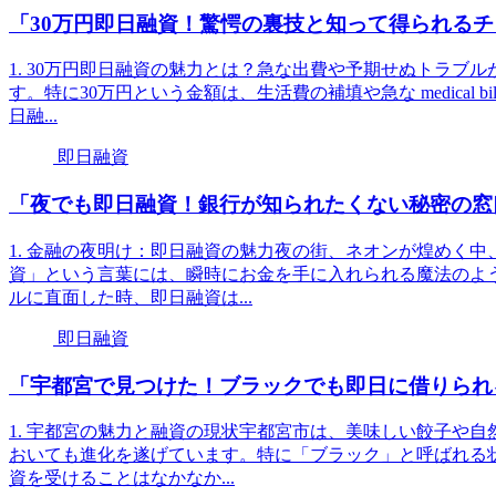
「30万円即日融資！驚愕の裏技と知って得られる
1. 30万円即日融資の魅力とは？急な出費や予期せぬトラブ
す。特に30万円という金額は、生活費の補填や急な medical
日融...
即日融資
「夜でも即日融資！銀行が知られたくない秘密の窓
1. 金融の夜明け：即日融資の魅力夜の街、ネオンが煌めく
資」という言葉には、瞬時にお金を手に入れられる魔法のよ
ルに直面した時、即日融資は...
即日融資
「宇都宮で見つけた！ブラックでも即日に借りられ
1. 宇都宮の魅力と融資の現状宇都宮市は、美味しい餃子や
おいても進化を遂げています。特に「ブラック」と呼ばれる
資を受けることはなかなか...