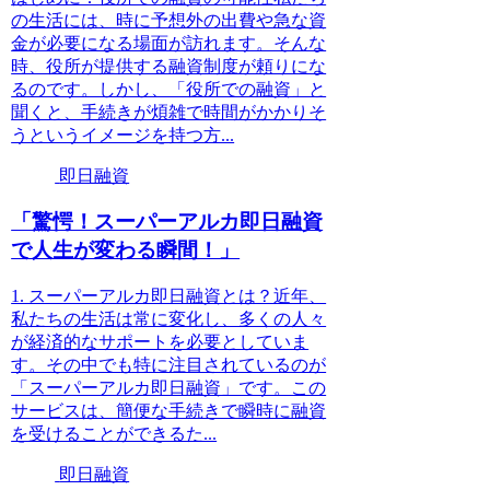
の生活には、時に予想外の出費や急な資
金が必要になる場面が訪れます。そんな
時、役所が提供する融資制度が頼りにな
るのです。しかし、「役所での融資」と
聞くと、手続きが煩雑で時間がかかりそ
うというイメージを持つ方...
即日融資
「驚愕！スーパーアルカ即日融資
で人生が変わる瞬間！」
1. スーパーアルカ即日融資とは？近年、
私たちの生活は常に変化し、多くの人々
が経済的なサポートを必要としていま
す。その中でも特に注目されているのが
「スーパーアルカ即日融資」です。この
サービスは、簡便な手続きで瞬時に融資
を受けることができるた...
即日融資