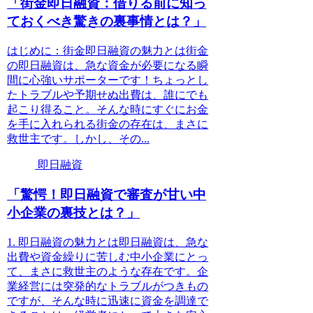
「街金即日融資：借りる前に知っ
ておくべき驚きの裏事情とは？」
はじめに：街金即日融資の魅力とは街金
の即日融資は、急な資金が必要になる瞬
間に心強いサポーターです！ちょっとし
たトラブルや予期せぬ出費は、誰にでも
起こり得ること。そんな時にすぐにお金
を手に入れられる街金の存在は、まさに
救世主です。しかし、その...
即日融資
「驚愕！即日融資で審査が甘い中
小企業の裏技とは？」
1. 即日融資の魅力とは即日融資は、急な
出費や資金繰りに苦しむ中小企業にとっ
て、まさに救世主のような存在です。企
業経営には突発的なトラブルがつきもの
ですが、そんな時に迅速に資金を調達で