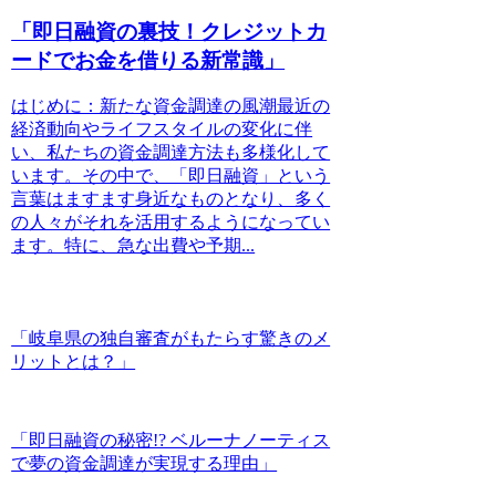
「即日融資の裏技！クレジットカ
ードでお金を借りる新常識」
はじめに：新たな資金調達の風潮最近の
経済動向やライフスタイルの変化に伴
い、私たちの資金調達方法も多様化して
います。その中で、「即日融資」という
言葉はますます身近なものとなり、多く
の人々がそれを活用するようになってい
ます。特に、急な出費や予期...
「岐阜県の独自審査がもたらす驚きのメ
リットとは？」
「即日融資の秘密!? ベルーナノーティス
で夢の資金調達が実現する理由」