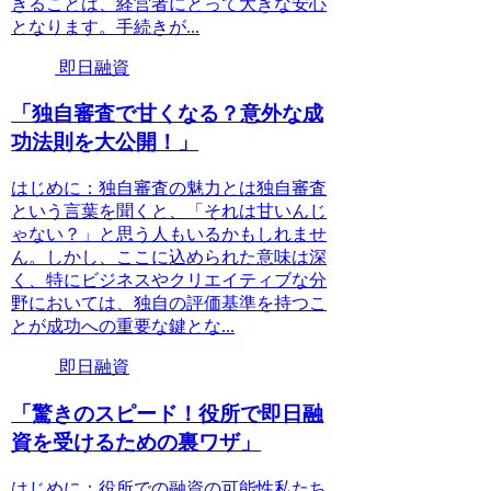
きることは、経営者にとって大きな安心
となります。手続きが...
即日融資
「独自審査で甘くなる？意外な成
功法則を大公開！」
はじめに：独自審査の魅力とは独自審査
という言葉を聞くと、「それは甘いんじ
ゃない？」と思う人もいるかもしれませ
ん。しかし、ここに込められた意味は深
く、特にビジネスやクリエイティブな分
野においては、独自の評価基準を持つこ
とが成功への重要な鍵とな...
即日融資
「驚きのスピード！役所で即日融
資を受けるための裏ワザ」
はじめに：役所での融資の可能性私たち