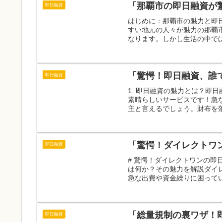
「那覇市の即日融資が
即日融資
はじめに：那覇市の魅力と即
すい地元の人々が魅力の那覇
なります。しかし生活の中では
「驚愕！即日融資、誰
即日融資
1. 即日融資の魅力とは？即
素晴らしいサービスです！急
主と言えるでしょう。財布を落
「驚愕！ダイレクトワ
即日融資
# 驚愕！ダイレクトワンの即日
は何か？その魅力を解説ダイ
急な出費や資金繰りに困ってい
「総量規制の裏ワザ！
即日融資