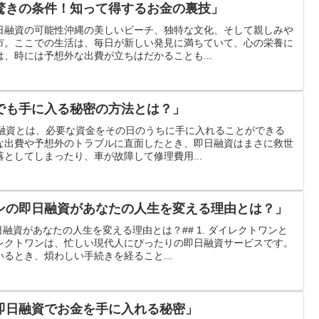
驚きの条件！知って得するお金の裏技」
日融資の可能性沖縄の美しいビーチ、独特な文化、そして親しみや
市。ここでの生活は、毎日が新しい発見に満ちていて、心の栄養に
、時には予想外な出費が立ちはだかることも...
でも手に入る秘密の方法とは？」
日融資とは、必要な資金をその日のうちに手に入れることができる
な出費や予想外のトラブルに直面したとき、即日融資はまさに救世
としてしまったり、車が故障して修理費用...
ンの即日融資があなたの人生を変える理由とは？」
融資があなたの人生を変える理由とは？## 1. ダイレクトワンと
レクトワンは、忙しい現代人にぴったりの即日融資サービスです。
るとき、煩わしい手続きを経ること...
即日融資でお金を手に入れる秘密」