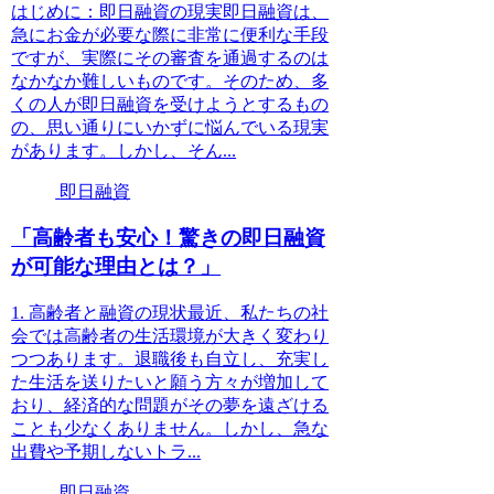
はじめに：即日融資の現実即日融資は、
急にお金が必要な際に非常に便利な手段
ですが、実際にその審査を通過するのは
なかなか難しいものです。そのため、多
くの人が即日融資を受けようとするもの
の、思い通りにいかずに悩んでいる現実
があります。しかし、そん...
即日融資
「高齢者も安心！驚きの即日融資
が可能な理由とは？」
1. 高齢者と融資の現状最近、私たちの社
会では高齢者の生活環境が大きく変わり
つつあります。退職後も自立し、充実し
た生活を送りたいと願う方々が増加して
おり、経済的な問題がその夢を遠ざける
ことも少なくありません。しかし、急な
出費や予期しないトラ...
即日融資