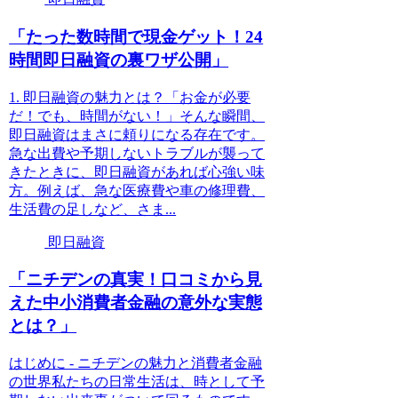
「たった数時間で現金ゲット！24
時間即日融資の裏ワザ公開」
1. 即日融資の魅力とは？「お金が必要
だ！でも、時間がない！」そんな瞬間、
即日融資はまさに頼りになる存在です。
急な出費や予期しないトラブルが襲って
きたときに、即日融資があれば心強い味
方。例えば、急な医療費や車の修理費、
生活費の足しなど、さま...
即日融資
「ニチデンの真実！口コミから見
えた中小消費者金融の意外な実態
とは？」
はじめに - ニチデンの魅力と消費者金融
の世界私たちの日常生活は、時として予