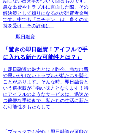
期しない出来事がついて回るものです。
急な出費やトラブルに直面した際、その
解決策として頼りになるのが消費者金融
です。中でも「ニチデン」は、多くの支
持を受け、その評価は...
即日融資
「驚きの即日融資！アイフルで手
に入れる新たな可能性とは？」
1. 即日融資の魅力とは？昨今、急な出費
や思いがけないトラブルが私たちを襲う
ことがあります。そんな時、即日融資と
いう選択肢が心強い味方となります！特
にアイフルのようなサービスは、迅速か
つ簡便な手続きで、私たちの生活に新た
な可能性をもたらして...
「ブラックでも安心！即日融資が可能な