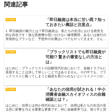
関連記事
「即日融資は本当に甘い罠？知っ
即日融資
ておきたい裏話と注意点」
1. 即日融資の魅力とは？即日融資は、私たちの生活における救世主
的な存在です！急な医療費や思いがけない修理費用、あるいは旅行の
突発的なプランなど、予想外の出費はいつでもやってきます。そんな
ときに、数日待たずにお金が手に入るという仕組みは、非...
「ブラックリストでも即日融資が
即日融資
可能!? 驚きの審査なしの方法と
は」
はじめに：ブラックリストの誤解現代社会において、金融トラブルに
直面することは決して珍しいことではありません。その中でも、ブラ
ックリストに載ってしまうと融資を受けられないというイメージが根
強く存在しています。しかし、果たして本当にそうでしょう...
「あなたの信用が試される！中小
即日融資
消費者金融スカイオフィスの在籍
確認とは？」
はじめに：信用とは何か現代社会において、信用は私たちの生活の至
る所に影響を与える重要な要素です。特に金融業界では、借り手と貸