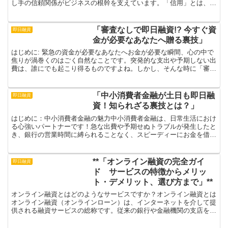
し手の信頼関係がビジネスの根幹を支えています。「信用」とは、他
者が自分に抱く信頼感のことを指し、この信頼があるからこ...
「審査なしで即日融資!? 今すぐ資
即日融資
金が必要なあなたへ贈る裏技」
はじめに: 緊急の資金が必要なあなたへお金が必要な瞬間、心の中で
焦りが渦巻くのはごく自然なことです。突発的な支出や予期しない出
費は、誰にでも起こり得るものですよね。しかし、そんな時に「審査
なしで即日融資」という言葉が耳に入ると、ちょっとだけ...
「中小消費者金融が土日も即日融
即日融資
資！知られざる裏技とは？」
はじめに：中小消費者金融の魅力中小消費者金融は、日常生活におけ
る心強いパートナーです！急な出費や予期せぬトラブルが発生したと
き、銀行の営業時間に縛られることなく、スピーディーにお金を借り
ることができるのが中小消費者金融の素晴らしい点です。特...
**「オンライン融資の完全ガイ
即日融資
ド サービスの特徴からメリッ
ト・デメリット、選び方まで」**
オンライン融資とはどのようなサービスですか？オンライン融資とは
オンライン融資（オンラインローン）は、インターネットを介して提
供される融資サービスの総称です。従来の銀行や金融機関の支店を訪
れることなく、オンラインプラットフォームを通じて個人や...