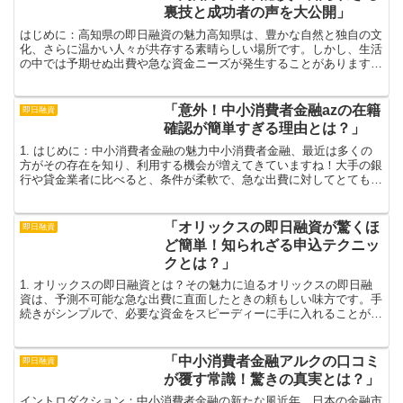
裏技と成功者の声を大公開」
はじめに：高知県の即日融資の魅力高知県は、豊かな自然と独自の文
化、さらに温かい人々が共存する素晴らしい場所です。しかし、生活
の中では予期せぬ出費や急な資金ニーズが発生することがあります。
そんな時、高知県の即日融資は皆さんにとって頼もしいサポ...
「意外！中小消費者金融azの在籍
即日融資
確認が簡単すぎる理由とは？」
1. はじめに：中小消費者金融の魅力中小消費者金融、最近は多くの
方がその存在を知り、利用する機会が増えてきていますね！大手の銀
行や貸金業者に比べると、条件が柔軟で、急な出費に対してとても便
利です。その中でも「az」は特に注目を集めており、手...
「オリックスの即日融資が驚くほ
即日融資
ど簡単！知られざる申込テクニッ
クとは？」
1. オリックスの即日融資とは？その魅力に迫るオリックスの即日融
資は、予測不可能な急な出費に直面したときの頼もしい味方です。手
続きがシンプルで、必要な資金をスピーディーに手に入れることがで
きるため、経済的な不安を軽減してくれる存在として、多...
「中小消費者金融アルクの口コミ
即日融資
が覆す常識！驚きの真実とは？」
イントロダクション：中小消費者金融の新たな風近年、日本の金融市