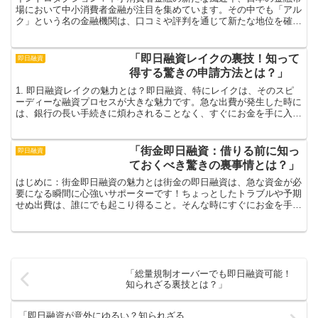
場において中小消費者金融が注目を集めています。その中でも「アル
ク」という名の金融機関は、口コミや評判を通じて新たな地位を確立
しています。多くの人が持つ消費者金融に対するイメージは...
「即日融資レイクの裏技！知って
即日融資
得する驚きの申請方法とは？」
1. 即日融資レイクの魅力とは？即日融資、特にレイクは、そのスピ
ーディーな融資プロセスが大きな魅力です。急な出費が発生した時に
は、銀行の長い手続きに煩わされることなく、すぐにお金を手に入れ
ることができるのはとても心強いものです。生活の中で予...
「街金即日融資：借りる前に知っ
即日融資
ておくべき驚きの裏事情とは？」
はじめに：街金即日融資の魅力とは街金の即日融資は、急な資金が必
要になる瞬間に心強いサポーターです！ちょっとしたトラブルや予期
せぬ出費は、誰にでも起こり得ること。そんな時にすぐにお金を手に
入れられる街金の存在は、まさに救世主です。しかし、その...
「総量規制オーバーでも即日融資可能！
知られざる裏技とは？」
「即日融資が意外にゆるい？知られざる