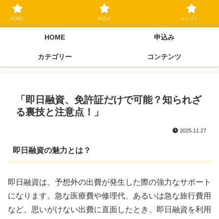
ブラックリスト長期延滞中でもOK 独自審査フリーローン 在籍確認なしの街
金クローネにご相談ください
HOME
申込み
カテゴリー
HOME
申込み
カテゴリー
コンテンツ
「即日融資、免許証だけで可能？知られざ
る裏技と注意点！」
2025.11.27
即日融資の魅力とは？
即日融資は、予想外の出費が発生した際の強力なサポート
になります。急な医療費や修理代、あるいは急な旅行費用
など、思いがけない出費に直面したとき、即日融資を利用