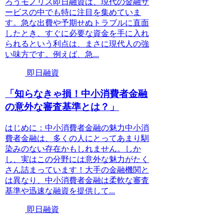
ろうモノリス即日融資は、現代の金融サ
ービスの中でも特に注目を集めていま
す。急な出費や予期せぬトラブルに直面
したとき、すぐに必要な資金を手に入れ
られるという利点は、まさに現代人の強
い味方です。例えば、急...
即日融資
「知らなきゃ損！中小消費者金融
の意外な審査基準とは？」
はじめに：中小消費者金融の魅力中小消
費者金融は、多くの人にとってあまり馴
染みのない存在かもしれません。しか
し、実はこの分野には意外な魅力がたく
さん詰まっています！大手の金融機関と
は異なり、中小消費者金融は柔軟な審査
基準や迅速な融資を提供して...
即日融資