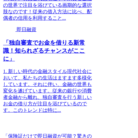
の世界で注目を浴びている画期的な選択
肢なのです！従来の借入方法に比べ、配
偶者の信用を利用すること...
即日融資
「独自審査でお金を借りる新常
識！知られざるチャンスがここ
に」
1. 新しい時代の金融スタイル現代社会に
おいて、私たちの生活はますます多様化
しています。それに伴い、金融の世界も
変化を遂げています。従来の銀行や消費
者金融から離れ、独自審査を行う新しい
お金の借り方が注目を浴びているので
す。このトレンドは特に...
「保険証だけで即日融資が可能？驚きの