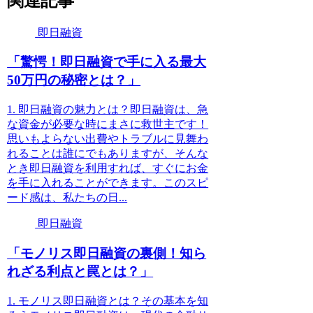
関連記事
即日融資
「驚愕！即日融資で手に入る最大
50万円の秘密とは？」
1. 即日融資の魅力とは？即日融資は、急
な資金が必要な時にまさに救世主です！
思いもよらない出費やトラブルに見舞わ
れることは誰にでもありますが、そんな
とき即日融資を利用すれば、すぐにお金
を手に入れることができます。このスピ
ード感は、私たちの日...
即日融資
「モノリス即日融資の裏側！知ら
れざる利点と罠とは？」
1. モノリス即日融資とは？その基本を知