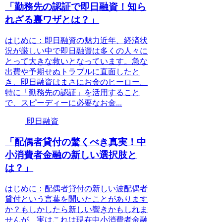
「勤務先の認証で即日融資！知ら
れざる裏ワザとは？」
はじめに：即日融資の魅力近年、経済状
況が厳しい中で即日融資は多くの人々に
とって大きな救いとなっています。急な
出費や予期せぬトラブルに直面したと
き、即日融資はまさにお金のヒーロー。
特に「勤務先の認証」を活用すること
で、スピーディーに必要なお金...
即日融資
「配偶者貸付の驚くべき真実！中
小消費者金融の新しい選択肢と
は？」
はじめに：配偶者貸付の新しい波配偶者
貸付という言葉を聞いたことがあります
か？もしかしたら新しい響きかもしれま
せんが、実はこれは現在中小消費者金融