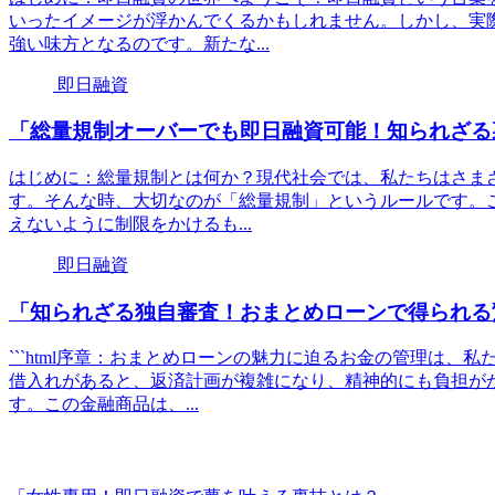
いったイメージが浮かんでくるかもしれません。しかし、実
強い味方となるのです。新たな...
即日融資
「総量規制オーバーでも即日融資可能！知られざる
はじめに：総量規制とは何か？現代社会では、私たちはさま
す。そんな時、大切なのが「総量規制」というルールです。こ
えないように制限をかけるも...
即日融資
「知られざる独自審査！おまとめローンで得られる
```html序章：おまとめローンの魅力に迫るお金の管理は
借入れがあると、返済計画が複雑になり、精神的にも負担が
す。この金融商品は、...