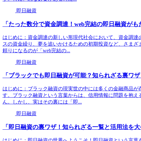
即日融資
「たった数分で資金調達！web完結の即日融資が
はじめに：資金調達の新しい形現代社会において、資金調達
スの資金繰り、夢を追いかけるための初期投資など、さまざ
頼りになるのが「web完結の...
即日融資
「ブラックでも即日融資が可能？知られざる裏ワザ
はじめに：ブラック融資の現実世の中には多くの金融商品が
す。ブラック融資という言葉からは、信用情報に問題を抱え
ん。しかし、実はその裏には「即...
即日融資
「即日融資の裏ワザ！知られざる一覧と活用法を大
はじめに：即日融資の世界へようこそ！即日融資という言葉