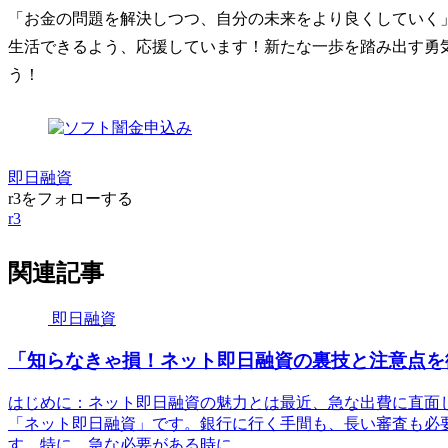
「お金の問題を解決しつつ、自分の未来をより良くしていく
生活できるよう、応援しています！新たな一歩を踏み出す勇
う！
即日融資
r3をフォローする
r3
関連記事
即日融資
「知らなきゃ損！ネット即日融資の裏技と注意点を
はじめに：ネット即日融資の魅力とは最近、急な出費に直面
「ネット即日融資」です。銀行に行く手間も、長い審査も必
す。特に、急な必要がある時に...