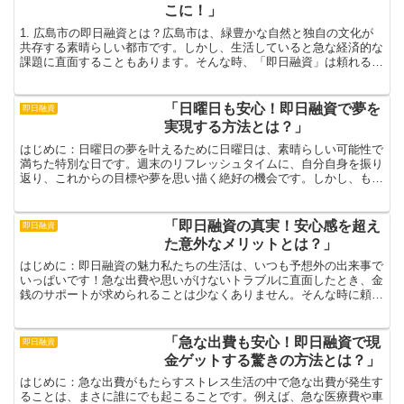
こに！」
1. 広島市の即日融資とは？広島市は、緑豊かな自然と独自の文化が
共存する素晴らしい都市です。しかし、生活していると急な経済的な
課題に直面することもあります。そんな時、「即日融資」は頼れる存
在です。即日融資は、資金が必要な時に迅速にお金を手に...
「日曜日も安心！即日融資で夢を
即日融資
実現する方法とは？」
はじめに：日曜日の夢を叶えるために日曜日は、素晴らしい可能性で
満ちた特別な日です。週末のリフレッシュタイムに、自分自身を振り
返り、これからの目標や夢を思い描く絶好の機会です。しかし、もし
心の中に「やりたいことがあるのに、お金が足りない」とい...
「即日融資の真実！安心感を超え
即日融資
た意外なメリットとは？」
はじめに：即日融資の魅力私たちの生活は、いつも予想外の出来事で
いっぱいです！急な出費や思いがけないトラブルに直面したとき、金
銭のサポートが求められることは少なくありません。そんな時に頼り
になるのが「即日融資」です。その名の通り、即座にお金を...
「急な出費も安心！即日融資で現
即日融資
金ゲットする驚きの方法とは？」
はじめに：急な出費がもたらすストレス生活の中で急な出費が発生す
ることは、まさに誰にでも起こることです。例えば、急な医療費や車