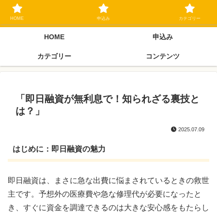
ブラックリスト長期延滞中でもOK 独自審査フリーローン 在籍確認なしの街
金クローネにご相談ください
HOME
申込み
カテゴリー
HOME
申込み
カテゴリー
コンテンツ
「即日融資が無利息で！知られざる裏技と
は？」
2025.07.09
はじめに：即日融資の魅力
即日融資は、まさに急な出費に悩まされているときの救世
主です。予想外の医療費や急な修理代が必要になったと
き、すぐに資金を調達できるのは大きな安心感をもたらし