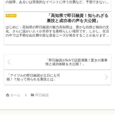
の故障、あるいは突発的なイベントに伴う出費など、予測できないコ
ストが立ちふさがる時、手元に現金がないと焦りや不安が募...
「高知県で即日融資！知られざる
即日融資
裏技と成功者の声を大公開」
はじめに：高知県の即日融資の魅力高知県は、豊かな自然と独自の文
化、さらに温かい人々が共存する素晴らしい場所です。しかし、生活
の中では予期せぬ出費や急な資金ニーズが発生することがあります。
そんな時、高知県の即日融資は皆さんにとって頼もしいサポ...
「即日融資が5chで話題沸騰！驚きの裏事
情と成功体験を大公開！」
「アイフルの即日融資が土日にも可
能！？知って得られる裏技とは」
ホーム
即日融資