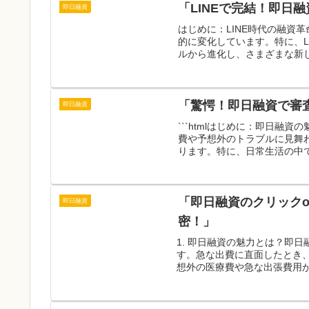
「LINEで完結！即日
即日融資
はじめに：LINE時代の融資
的に変化しています。特に、L
ルから進化し、さまざまな新し
「驚愕！即日融資で審
即日融資
```htmlはじめに：即日
費や予想外のトラブルに見舞
ります。特に、日常生活の中で
「即日融資のクリック
即日融資
密！」
1. 即日融資の魅力とは？即
す。急な出費に直面したとき
想外の医療費や急な出張費用が