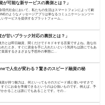
融資が可能な新サービスの裏側とは？」
革命現代社会において、私たちの生活はスマートフォンによって劇
INEのようなメッセージアプリは単なるコミュニケーションツー
いサービスを提供するプラットフォーム...
査が甘いブラック対応の裏技とは？」
融資の魅力とは即日融資、聞くだけでドキドキする言葉ですよね。急な出
われたとき、すぐに資金を手に入れたいという気持ちは誰にでもあ
直面するさまざまな予想外の事態に...
oneで人生が変わる？驚きのスピード融資の秘
日融資が持つ魅力は、何といってもそのスピード感と使いやすさで
、すぐにお金を準備できるというのは心強いものです。例えば、予
かかることは誰にでもあることです。その...