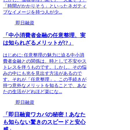
「時間がかかりそう」といったネガティ
ブなイメージを持つ人が少...
即日融資
「中小消費者金融の任意整理、実
は知られざるメリットが!?」
はじめに: 任意整理の魅力に迫る中小消
費者金融との関係は、時として不安やス
トレスを伴うものです。しかし、その悩
みの中にも光を見出す方法があるので
す。それが「任意整理」。この手続きが
持つ意外なメリットを知ることで、あな
たの生活がどれほど楽にな...
即日融資
「即日融資ワカバの秘密！あなた
も知らない驚きのスピードと安心
感」