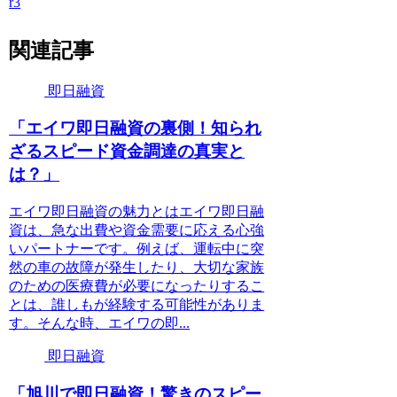
r3
関連記事
即日融資
「エイワ即日融資の裏側！知られ
ざるスピード資金調達の真実と
は？」
エイワ即日融資の魅力とはエイワ即日融
資は、急な出費や資金需要に応える心強
いパートナーです。例えば、運転中に突
然の車の故障が発生したり、大切な家族
のための医療費が必要になったりするこ
とは、誰しもが経験する可能性がありま
す。そんな時、エイワの即...
即日融資
「旭川で即日融資！驚きのスピー