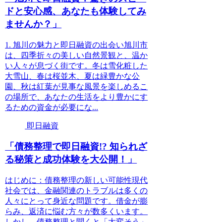
ドと安心感、あなたも体験してみ
ませんか？」
1. 旭川の魅力と即日融資の出会い旭川市
は、四季折々の美しい自然景観と、温か
い人々が息づく街です。冬は雪化粧した
大雪山、春は桜並木、夏は緑豊かな公
園、秋は紅葉が見事な風景を楽しめるこ
の場所で、あなたの生活をより豊かにす
るための資金が必要にな...
即日融資
「債務整理で即日融資!? 知られざ
る秘策と成功体験を大公開！」
はじめに：債務整理の新しい可能性現代
社会では、金融関連のトラブルは多くの
人々にとって身近な問題です。借金が膨
らみ、返済に悩む方々が数多くいます。
しかし、債務整理と聞くと「大変そう」