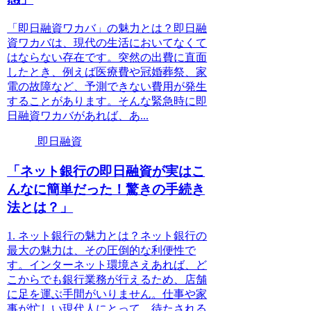
「即日融資ワカバ」の魅力とは？即日融
資ワカバは、現代の生活においてなくて
はならない存在です。突然の出費に直面
したとき、例えば医療費や冠婚葬祭、家
電の故障など、予測できない費用が発生
することがあります。そんな緊急時に即
日融資ワカバがあれば、あ...
即日融資
「ネット銀行の即日融資が実はこ
んなに簡単だった！驚きの手続き
法とは？」
1. ネット銀行の魅力とは？ネット銀行の
最大の魅力は、その圧倒的な利便性で
す。インターネット環境さえあれば、ど
こからでも銀行業務が行えるため、店舗
に足を運ぶ手間がいりません。仕事や家
事が忙しい現代人にとって、待たされる