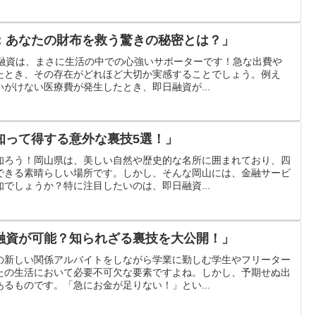
：あなたの財布を救う驚きの秘密とは？」
日融資は、まさに生活の中での心強いサポーターです！急な出費や
たとき、その存在がどれほど大切か実感することでしょう。例え
がけない医療費が発生したとき、即日融資が...
知って得する意外な裏技5選！」
知ろう！岡山県は、美しい自然や歴史的な名所に囲まれており、四
できる素晴らしい場所です。しかし、そんな岡山には、金融サービ
でしょうか？特に注目したいのは、即日融資...
融資が可能？知られざる裏技を大公開！」
の新しい関係アルバイトをしながら学業に勤しむ学生やフリーター
たの生活において必要不可欠な要素ですよね。しかし、予期せぬ出
るものです。「急にお金が足りない！」とい...