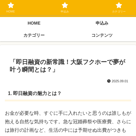
ブラックリスト長期延滞中でもOK 独自審査フリーローン 在籍確認なしの街
金クローネにご相談ください
HOME
申込み
カテゴリー
HOME
申込み
カテゴリー
コンテンツ
「即日融資の新常識！大阪フクホーで夢が
叶う瞬間とは？」
2025.09.01
1. 即日融資の魅力とは？
お金が必要な時、すぐに手に入れたいと思うのは誰しもが
抱える自然な気持ちです。急な冠婚葬祭や医療費、さらに
は旅行の計画など、生活の中には予期せぬ出費がつきも