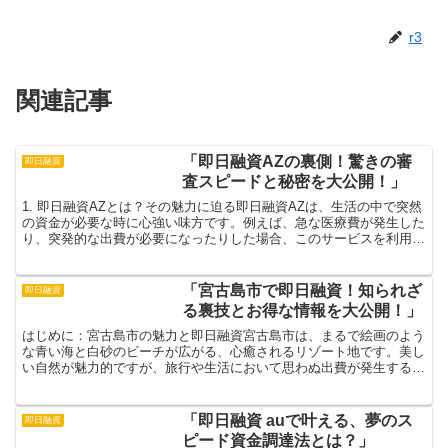
r3
関連記事
「即日融資AZの裏側！驚きの審
即日融資
査スピードと秘密を大公開！」
1. 即日融資AZとは？その魅力に迫る即日融資AZは、生活の中で突然
の資金が必要な時に心強い味方です。例えば、急な医療費が発生した
り、突発的な出費が必要になったりした場合、このサービスを利用す
れば、驚くべき速さでお金を手に入れることができま...
「宮古島市で即日融資！知られざ
即日融資
る裏技とお得な情報を大公開！」
はじめに：宮古島市の魅力と即日融資宮古島市は、まるで絵画のよう
な青い海と白砂のビーチが広がる、心癒されるリゾート地です。美し
い自然が魅力的ですが、旅行や生活において思わぬ出費が発生するこ
ともありますよね。そんな時に心強いのが、即日融資のサー...
「即日融資 auで叶える、夢のス
即日融資
ピード資金調達法とは？」