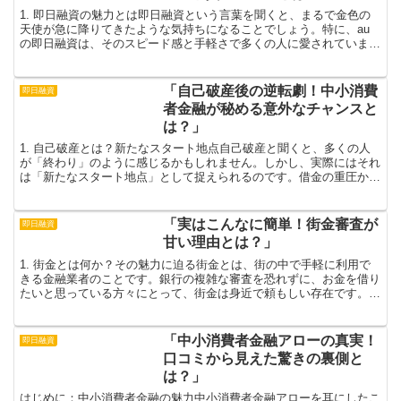
1. 即日融資の魅力とは即日融資という言葉を聞くと、まるで金色の
天使が急に降りてきたような気持ちになることでしょう。特に、au
の即日融資は、そのスピード感と手軽さで多くの人に愛されていま
す。誰しもが直面する急な出費や、夢の実現に向けた資金調...
「自己破産後の逆転劇！中小消費
即日融資
者金融が秘める意外なチャンスと
は？」
1. 自己破産とは？新たなスタート地点自己破産と聞くと、多くの人
が「終わり」のように感じるかもしれません。しかし、実際にはそれ
は「新たなスタート地点」として捉えられるのです。借金の重圧から
解放されるという体験を通じて、自分自身を再評価し、心...
「実はこんなに簡単！街金審査が
即日融資
甘い理由とは？」
1. 街金とは何か？その魅力に迫る街金とは、街の中で手軽に利用で
きる金融業者のことです。銀行の複雑な審査を恐れずに、お金を借り
たいと思っている方々にとって、街金は身近で頼もしい存在です。彼
らは地域密着型のビジネスを展開しており、顧客との信頼...
「中小消費者金融アローの真実！
即日融資
口コミから見えた驚きの裏側と
は？」
はじめに：中小消費者金融の魅力中小消費者金融アローを耳にしたこ