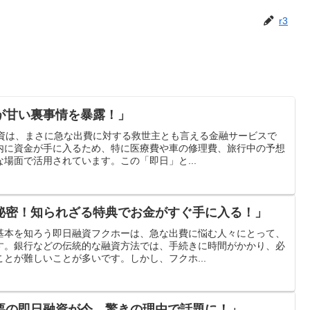
r3
が甘い裏事情を暴露！」
融資は、まさに急な出費に対する救世主とも言える金融サービスで
内に資金が手に入るため、特に医療費や車の修理費、旅行中の予想
場面で活用されています。この「即日」と...
秘密！知られざる特典でお金がすぐ手に入る！」
基本を知ろう即日融資フクホーは、急な出費に悩む人々にとって、
す。銀行などの伝統的な融資方法では、手続きに時間がかかり、必
とが難しいことが多いです。しかし、フクホ...
要の即日融資が今、驚きの理由で話題に！」