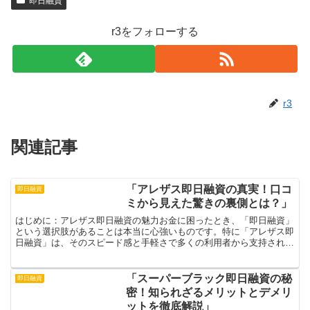
即日融資
r3をフォローする
r3
関連記事
「アレザス即日融資の真実！口コ
即日融資
ミから見えた驚きの裏側とは？」
はじめに：アレザス即日融資の魅力お金に困ったとき、「即日融資」
という選択肢があることは本当に心強いものです。特に「アレザス即
日融資」は、そのスピード感と手軽さで多くの利用者から支持されて
います。急な出費が発生したとき、すぐに資金を手に入れら...
「スーパーブラック即日融資の秘
即日融資
密！知られざるメリットとデメリ
ットを徹底解説」