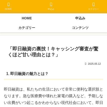
ブラックリスト長期延滞中でもOK 独自審査フリーローン 在籍確認なしの街
金クローネにご相談ください
HOME
申込み
カテゴリー
HOME
申込み
カテゴリー
コンテンツ
「即日融資の裏技！キャッシング審査が驚
くほど甘い理由とは？」
2025.05.12
1. 即日融資の魅力とは？
即日融資は、私たちの生活において非常に便利な選択肢と
なります。急な医療費や壊れた家電の購入など、予期しな
い出費がいつ起こるかわからない現代社会において、即日