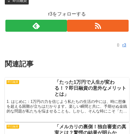
即日融資
r3をフォローする
r3
関連記事
「たった1万円で人生が変わ
即日融資
る！？即日融資の意外なメリット
とは」
1. はじめに：1万円の力を信じよう私たちの生活の中には、時に想像
を超える困難が立ちはだかります。楽しい瞬間と共に、予期せぬ金銭
的な問題が私たちを悩ませることも。しかし、そんな時にこそ「たっ
た1万円」の力を信じてみることが重要です。即日融資...
「メルカリの裏側！独自審査の真
即日融資
実とは？驚愕の結果が明らか