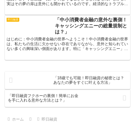
実はその夢の扉は意外にも開かれているのです。経済的なトラブルに
直面していると、自信を失ったり、未来に対する不安が募る...
「中小消費者金融の意外な裏側！
即日融資
キャッシングエニーの総量規制と
は？」
はじめに：中小消費者金融の世界へようこそ！中小消費者金融の世界
は、私たちの生活に欠かせない存在でありながら、意外と知られてい
ない多くの興味深い側面があります。特に「キャッシングエニー」と
いう言葉は、借りる側の消費者と貸す側の中小金融業者の両...
「18歳でも可能！即日融資の秘密とは？
あなたの夢をすぐに叶える方法」
「即日融資フクホーの裏側！簡単にお金
を手に入れる意外な方法とは？」
ホーム
即日融資