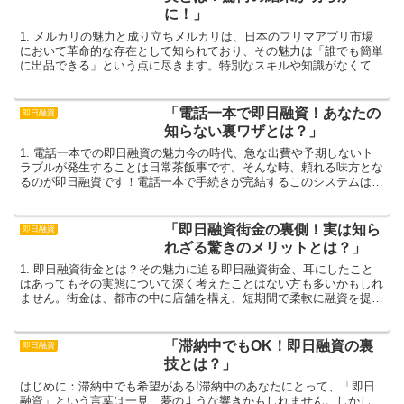
に！」
1. メルカリの魅力と成り立ちメルカリは、日本のフリマアプリ市場
において革命的な存在として知られており、その魅力は「誰でも簡単
に出品できる」という点に尽きます。特別なスキルや知識がなくて
も、手元のスマートフォン一つで簡単に出品ができるため、...
「電話一本で即日融資！あなたの
即日融資
知らない裏ワザとは？」
1. 電話一本での即日融資の魅力今の時代、急な出費や予期しないト
ラブルが発生することは日常茶飯事です。そんな時、頼れる味方とな
るのが即日融資です！電話一本で手続きが完結するこのシステムは、
時間がない中でも資金を迅速かつ便利に調達できる強力な...
「即日融資街金の裏側！実は知ら
即日融資
れざる驚きのメリットとは？」
1. 即日融資街金とは？その魅力に迫る即日融資街金、耳にしたこと
はあってもその実態について深く考えたことはない方も多いかもしれ
ません。街金は、都市の中に店舗を構え、短期間で柔軟に融資を提供
する金融機関です。通常の銀行では厳格な審査が求められ...
「滞納中でもOK！即日融資の裏
即日融資
技とは？」
はじめに：滞納中でも希望がある!滞納中のあなたにとって、「即日
融資」という言葉は一見、夢のような響きかもしれません。しかし、