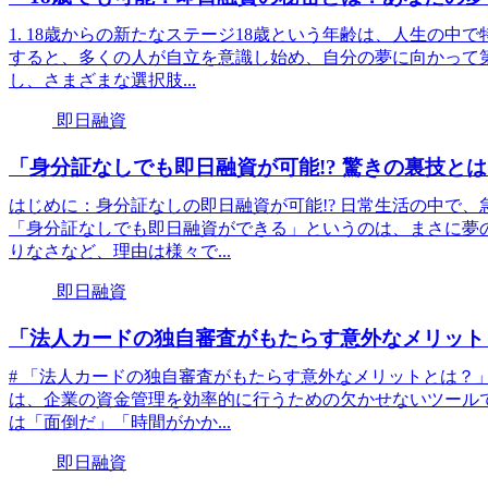
1. 18歳からの新たなステージ18歳という年齢は、人生の
すると、多くの人が自立を意識し始め、自分の夢に向かって
し、さまざまな選択肢...
即日融資
「身分証なしでも即日融資が可能!? 驚きの裏技と
はじめに：身分証なしの即日融資が可能!? 日常生活の中で
「身分証なしでも即日融資ができる」というのは、まさに夢
りなさなど、理由は様々で...
即日融資
「法人カードの独自審査がもたらす意外なメリット
# 「法人カードの独自審査がもたらす意外なメリットとは？」
は、企業の資金管理を効率的に行うための欠かせないツール
は「面倒だ」「時間がかか...
即日融資