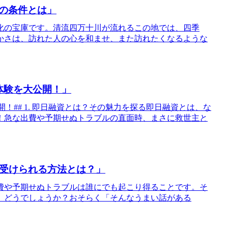
の条件とは」
文化の宝庫です。清流四万十川が流れるこの地では、四季
かさは、訪れた人の心を和ませ、また訪れたくなるような
体験を大公開！」
開！## 1. 即日融資とは？その魅力を探る即日融資とは、な
！急な出費や予期せぬトラブルの直面時、まさに救世主と
に受けられる方法とは？」
費や予期せぬトラブルは誰にでも起こり得ることです。そ
、どうでしょうか？おそらく「そんなうまい話がある