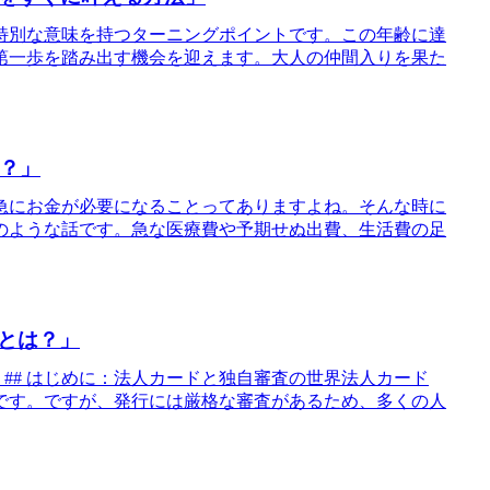
中で特別な意味を持つターニングポイントです。この年齢に達
第一歩を踏み出す機会を迎えます。大人の仲間入りを果た
は？」
、急にお金が必要になることってありますよね。そんな時に
のような話です。急な医療費や予期せぬ出費、生活費の足
とは？」
## はじめに：法人カードと独自審査の世界法人カード
です。ですが、発行には厳格な審査があるため、多くの人