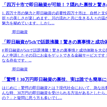
「四万十市で即日融資が可能！？隠れた裏技と驚き
1. 四万十市の魅力と即日融資の必要性四万十市は、自然と
折々の美しさが楽しめます。川の流れと共に生きる人々の温
魅力を秘めています。しかし...
即日融資
「即日融資が5chで話題沸騰！驚きの裏事情と成功
# 即日融資が5chで話題沸騰！驚きの裏事情と成功体験を大公
んと申請したその日にお金をゲットできる金融サービスです
なる存在です。...
即日融資
「驚愕！30万円即日融資の裏技、実は誰でも簡単
はじめに：驚愕の即日融資とは？現代社会において、急な出
んな時、30万円の即日融資を受けられる方法があるとしたら
の？」と疑問に思う方も多いでし...