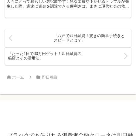
人々にとって頼もしい選択肢です！急な出費や予期せぬトラブルが発
生した際、迅速に資金を調達できる便利さは、まさに現代社会の救世
主そのもの。生活費や冠婚葬祭など、すぐにお金が必要なシ...
「八戸で即日融資！驚きの簡単手続きと
スピードとは？」
「たった1日で30万円ゲット！即日融資の
秘密とその活用法」
ホーム
即日融資
ブラックでも借りれる消費者金融クローネは即日融