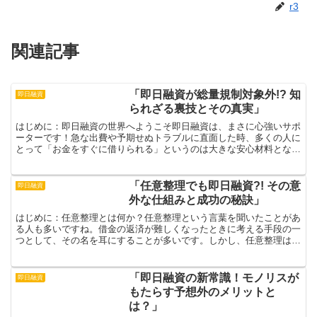
r3
関連記事
「即日融資が総量規制対象外!? 知
即日融資
られざる裏技とその真実」
はじめに：即日融資の世界へようこそ即日融資は、まさに心強いサポ
ーターです！急な出費や予期せぬトラブルに直面した時、多くの人に
とって「お金をすぐに借りられる」というのは大きな安心材料となり
ます。急に車が故障したり、医療費が発生したりするような...
「任意整理でも即日融資?! その意
即日融資
外な仕組みと成功の秘訣」
はじめに：任意整理とは何か？任意整理という言葉を聞いたことがあ
る人も多いですね。借金の返済が難しくなったときに考える手段の一
つとして、その名を耳にすることが多いです。しかし、任意整理は借
金返済の手段だけにとどまらず、新しいスタートを切るため...
「即日融資の新常識！モノリスが
即日融資
もたらす予想外のメリットと
は？」