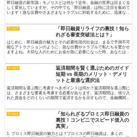
即日融資の新常識：モノリスとは何か？近年、金融の世界は目まぐる
しく変化していますが、その中でも「即日融資」は特に注目を集めて
います！急な出費やさまざまなトラブルに対処するために、迅速な資
金調達は非常に重要です。そんなニーズに応える形で登場し...
「即日融資リライフの裏技！知ら
即日融資
れざる審査突破法とは？」
はじめに：即日融資の魅力とその必要性現代社会は、まるで予測不可
能なアトラクションのように、急な出費やトラブルで私たちを驚かせ
ますよね。大切な人のためにお金が急に必要になった時、あなたはど
うしますか？そんな時に頼りになるのが即日融資です。手に...
返済期間を賢く選ぶためのガイド
即日融資
短期 vs 長期のメリット・デメリ
ットと最適な選択法
返済期間を選ぶ際に考慮すべきポイントは何か？返済期間を選ぶ際に
は、さまざまな要素を考慮する必要があります。返済期間は、借り入
れた資金をどのくらいの期間で返済するかを示すもので、金融機関か
らの融資やローンを利用する際に非常に重要な決定事項とな...
「知られざるプロミス即日融資の
即日融資
裏技！コンビニでスピード借入の
真実」
1. プロミス即日融資の魅力とは？プロミスの即日融資は、多くの