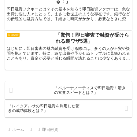
る！」
即日融資フクホーとは？その基本を知ろう即日融資フクホーは、急な
出費に悩む人々にとって、まさに救世主のような存在です。銀行など
の伝統的な融資方法では、手続きに時間がかかり、必要なときに資金
を手に入れることが難しいことが多いです。しかし、フクホ...
「驚愕！即日審査で融資が受けら
即日融資
れる裏ワザ5選」
はじめに：即日審査の魅力融資を受ける際には、多くの人が不安や疑
問を抱えています。特に、急な出費や予期せぬトラブルに見舞われる
こともあり、資金が必要と感じる瞬間が訪れることは少なくありませ
ん。そんな時に頼りになるのが「即日審査」での融資です。...
「ベルーナノーティスで即日融資！驚き
の審査スピードとは？」
「レイクアルサの即日融資を利用した驚
きの成功体験とは？」
ホーム
即日融資