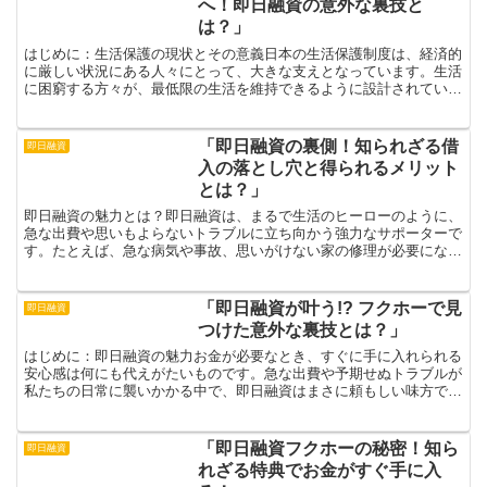
へ！即日融資の意外な裏技と
は？」
はじめに：生活保護の現状とその意義日本の生活保護制度は、経済的
に厳しい状況にある人々にとって、大きな支えとなっています。生活
に困窮する方々が、最低限の生活を維持できるように設計されていま
すが、その一方で受給者には様々な不安がつきまといます。...
「即日融資の裏側！知られざる借
即日融資
入の落とし穴と得られるメリット
とは？」
即日融資の魅力とは？即日融資は、まるで生活のヒーローのように、
急な出費や思いもよらないトラブルに立ち向かう強力なサポーターで
す。たとえば、急な病気や事故、思いがけない家の修理が必要になっ
たとき、即日融資があれば安心して対処できます。「お金が...
「即日融資が叶う!? フクホーで見
即日融資
つけた意外な裏技とは？」
はじめに：即日融資の魅力お金が必要なとき、すぐに手に入れられる
安心感は何にも代えがたいものです。急な出費や予期せぬトラブルが
私たちの日常に襲いかかる中で、即日融資はまさに頼もしい味方で
す！特にフクホーのサービスは、多くの人々の信頼を獲得し、...
「即日融資フクホーの秘密！知ら
即日融資
れざる特典でお金がすぐ手に入