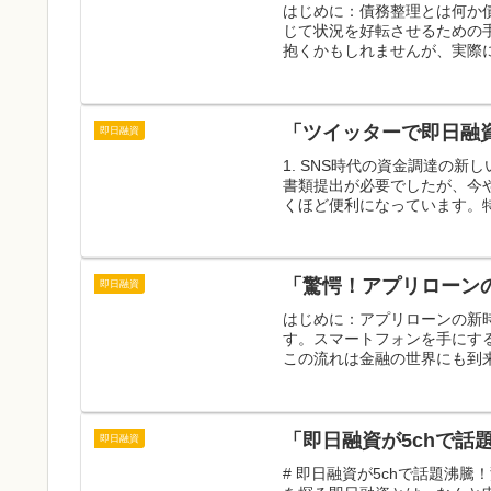
はじめに：債務整理とは何か
じて状況を好転させるための
抱くかもしれませんが、実際に
「ツイッターで即日融資
即日融資
1. SNS時代の資金調達の
書類提出が必要でしたが、今
くほど便利になっています。特に、
「驚愕！アプリローン
即日融資
はじめに：アプリローンの新
す。スマートフォンを手にす
この流れは金融の世界にも到来
「即日融資が5chで
即日融資
# 即日融資が5chで話題沸騰