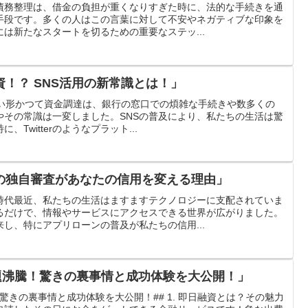
債務整理は、借金の負担が重くなりすぎた時に、法的な手続きを通
手段です。多くの人はこの言葉に対して不安やネガティブな印象を
は新たなスタートを切るための重要なステッ...
！？ SNS活用の新常識とは！」
新しい形かつて資金調達は、銀行の窓口での煩雑な手続きや数多くの
やその常識は一変しました。SNSの普及により、私たちの生活は驚
Twitterのようなプラット...
の独自審査があなたの信用を変える理由」
時代最近、私たちの生活はますますテクノロジーに支配されていま
るだけで、情報やサービスにアクセスできる世界が広がりました。
し、特にアプリローンの普及が私たちの信用...
話題沸騰！驚きの裏事情と成功体験を大公開！」
！驚きの裏事情と成功体験を大公開！## 1. 即日融資とは？その魅力