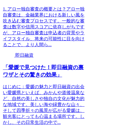
1. アロー独自審査の概要とは？アロー独
自審査は、金融業界における新しい風を
吹き込む審査プロセスです。一般的な審
査は数字や信用スコアに依存しがちです
が、アロー独自審査は申込者の背景やラ
イフスタイル、将来の可能性に目を向け
ることで、より人間ら...
即日融資
「愛媛で見つけた！即日融資の裏
ワザとその驚きの効果」
はじめに：愛媛の魅力と即日融資の出会
い愛媛県といえば、みかんや道後温泉な
ど、自然の美しさや独自の文化が魅力的
な地域です。美しい海や緑豊かな山々、
そして四季折々の風景が広がる愛媛は、
観光客にとっても心温まる場所です。し
かし、その日常生活の中で...