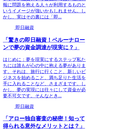
報に問題を抱える人々が利用するものと
いうイメージが強いかもしれません。し
かし、実はその裏には「即...
即日融資
「驚きの即日融資！ベルーナロー
ンで夢の資金調達が現実に？」
はじめに：夢を現実にするステップ私た
ちには誰もが心の中に抱える夢がありま
す。それは、旅行に行くこと、新しいビ
ジネスを始めること、満ち足りた生活を
手に入れることなど、さまざまです。し
かし、夢の実現には往々にして資金が必
要不可欠です。そんなとき...
即日融資
「アロー独自審査の秘密！知って
得られる意外なメリットとは？」