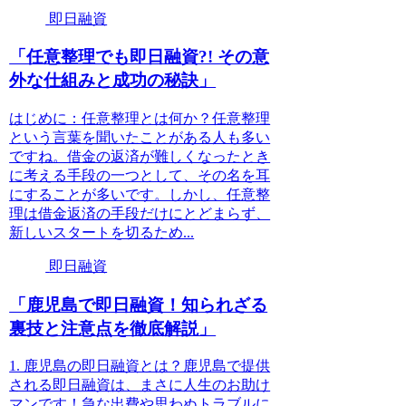
即日融資
「任意整理でも即日融資?! その意
外な仕組みと成功の秘訣」
はじめに：任意整理とは何か？任意整理
という言葉を聞いたことがある人も多い
ですね。借金の返済が難しくなったとき
に考える手段の一つとして、その名を耳
にすることが多いです。しかし、任意整
理は借金返済の手段だけにとどまらず、
新しいスタートを切るため...
即日融資
「鹿児島で即日融資！知られざる
裏技と注意点を徹底解説」
1. 鹿児島の即日融資とは？鹿児島で提供
される即日融資は、まさに人生のお助け
マンです！急な出費や思わぬトラブルに